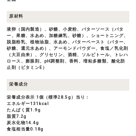
原材料
液卵（国内製造）、砂糖、小麦粉、バターソース（バタ
ー、果糖、水あめ、加糖練乳、砂糖）、ショートニング、
脱脂粉乳、植物油脂、水あめ、バターペースト（バター、
砂糖、還元水あめ）、アーモンドパウダー、食塩／乳化剤
（大豆由来）、グリセリン、酒精、ソルビトール、トレハ
ロース、膨脹剤、pH調整剤、香料、増粘多糖類、酸化防
止剤（ビタミンE）
栄養成分
栄養成分表示 1個（標準28.5g）当り：
エネルギー131kcal
たんぱく質1.9g
脂質7.2g
炭水化物14.4g
食塩相当量0.18g