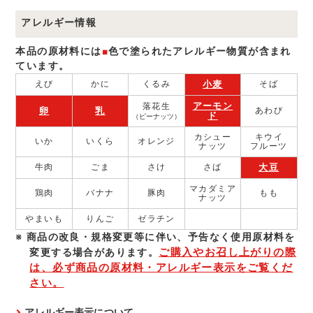
アレルギー情報
本品の原材料には
■
色で塗られたアレルギー物質が含まれ
ています。
小麦
えび
かに
くるみ
そば
アーモン
落花生
卵
乳
あわび
ド
（ピーナッツ）
カシュー
キウイ
いか
いくら
オレンジ
ナッツ
フルーツ
大豆
牛肉
ごま
さけ
さば
マカダミア
鶏肉
バナナ
豚肉
もも
ナッツ
やまいも
りんご
ゼラチン
商品の改良・規格変更等に伴い、予告なく使⽤原材料を
ご購入やお召し上がりの際
変更する場合があります。
は、必ず商品の原材料・アレルギー表示をご覧くだ
さい。
アレルギー表示について