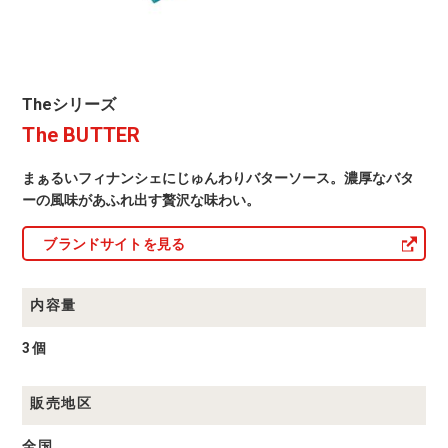
The
Theシリーズ
シ
The BUTTER
リ
ー
ズ
まぁるいフィナンシェにじゅんわりバターソース。濃厚なバタ
商
品
ーの風味があふれ出す贅沢な味わい。
一
覧
ブランドサイトを見る
内容量
3個
販売地区
全国