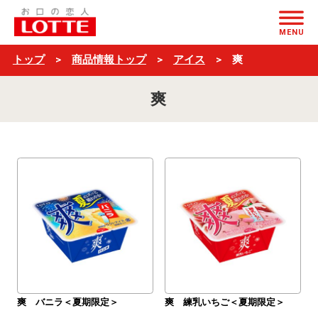
$ブ
ページの本文へ
ラ
MENU
ン
トップ
商品情報トップ
アイス
爽
ド
爽
名
＋
一
覧
$
爽 バニラ＜夏期限定＞
爽 練乳いちご＜夏期限定＞