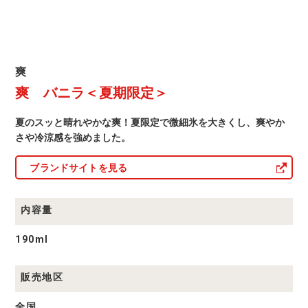
爽
爽
商
爽 バニラ＜夏期限定＞
品
一
覧
夏のスッと晴れやかな爽！夏限定で微細氷を大きくし、爽やか
さや冷涼感を強めました。
ブランドサイトを見る
内容量
190ml
販売地区
全国