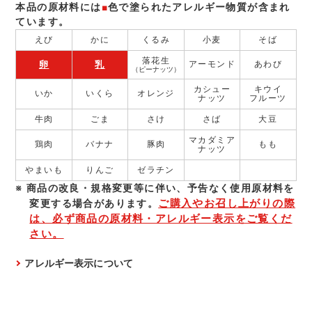
本品の原材料には
■
色で塗られたアレルギー物質が含まれ
ています。
えび
かに
くるみ
小麦
そば
落花生
卵
乳
アーモンド
あわび
（ピーナッツ）
カシュー
キウイ
いか
いくら
オレンジ
ナッツ
フルーツ
牛肉
ごま
さけ
さば
大豆
マカダミア
鶏肉
バナナ
豚肉
もも
ナッツ
やまいも
りんご
ゼラチン
商品の改良・規格変更等に伴い、予告なく使⽤原材料を
ご購入やお召し上がりの際
変更する場合があります。
は、必ず商品の原材料・アレルギー表示をご覧くだ
さい。
アレルギー表示について