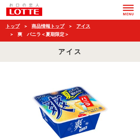
爽
ページの本文へ
バ
MENU
ニ
トップ
商品情報トップ
アイス
ラ
爽 バニラ＜夏期限定＞
＜
アイス
夏
期
限
定
＞