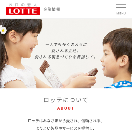
ページの本文へ
企
企業情報
MENU
業
情
報
一人でも多くの人々に
愛される会社、
愛される製品づくりを目指して。
ロッテについて
ABOUT
ロッテはみなさまから愛され、信頼される、
よりよい製品やサービスを提供し、