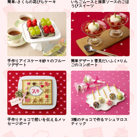
簡単♪さくらの花びらケーキ
いちごムースと抹茶ソースのごほ
うびスイーツ
手作りアイスケーキ紗々のフルー
簡単デザート雪見だいふく×りん
ツデザート
ごのコンポート
手作りチョコで想いを伝えるメッ
3種のチョコで作るマシュマロス
セージボード
ティック