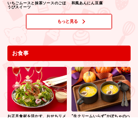
いちごムースと抹茶ソースのごほ
和風あんにん豆腐
うびスイーツ
もっと見る
お食事
お正月食材を活かす、おせちリメ
“生クリームいらず”かぼちゃのハ
イクサラダ
ロウィンスープ
もっと見る