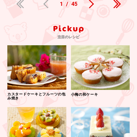
1
/
45
注目のレシピ
カスタードケーキとフルーツの包
小梅の和ケーキ
み焼き