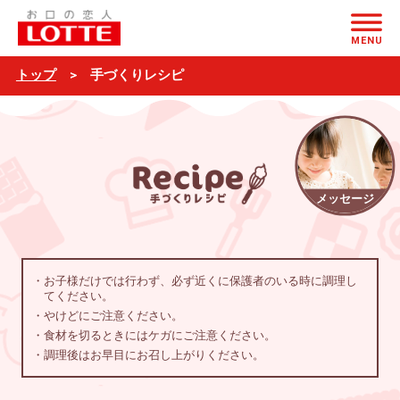
手
ページの本文へ
づ
MENU
く
トップ
手づくりレシピ
り
レ
シ
ピ
メッセージ
・お子様だけでは行わず、必ず近くに保護者のいる時に調理し
てください。
・やけどにご注意ください。
・食材を切るときにはケガにご注意ください。
・調理後はお早目にお召し上がりください。