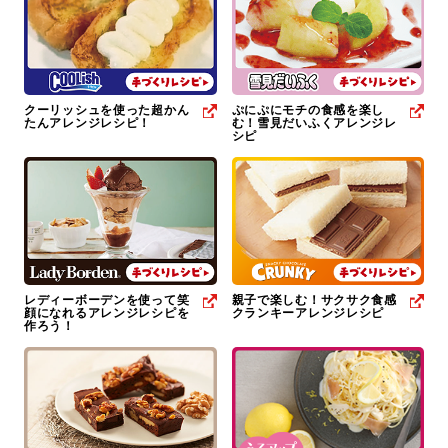
クーリッシュを使った超かん
ぷにぷにモチの食感を楽し
たんアレンジレシピ！
む！雪見だいふくアレンジレ
シピ
レディーボーデンを使って笑
親子で楽しむ！サクサク食感
顔になれるアレンジレシピを
クランキーアレンジレシピ
作ろう！