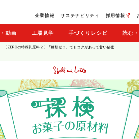
ページの本文へ
企業情報
サステナビリティ
採用情報
M・動画
工場見学
手づくりレシピ
読む
〔ZEROの特殊乳原料２〕「糖類ゼロ」でもコクがあって甘い秘密