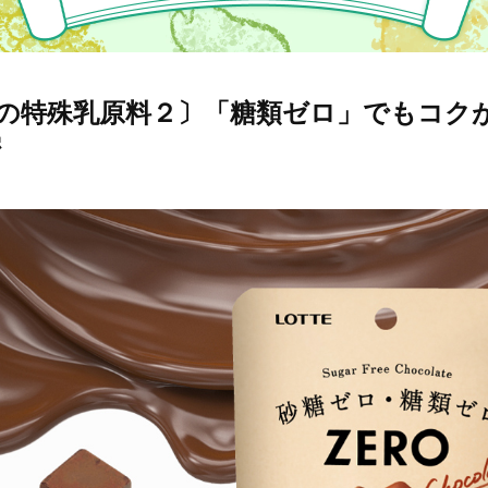
Oの特殊乳原料２〕「糖類ゼロ」でもコク
密