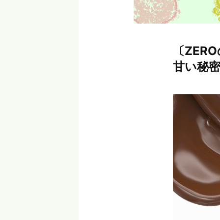
〔ZER
甘い秘