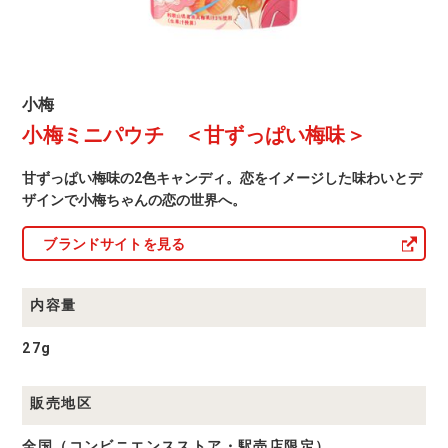
味
＞
小
小梅
梅
小梅ミニパウチ ＜甘ずっぱい梅味＞
商
品
一
甘ずっぱい梅味の2色キャンディ。恋をイメージした味わいとデ
覧
ザインで小梅ちゃんの恋の世界へ。
ブランドサイトを見る
内容量
27g
販売地区
全国（コンビニエンスストア・駅売店限定）