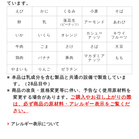
ています。
えび
かに
くるみ
小麦
そば
落花生
卵
乳
アーモンド
あわび
（ピーナッツ）
カシュー
キウイ
いか
いくら
オレンジ
ナッツ
フルーツ
牛肉
ごま
さけ
さば
大豆
マカダミア
鶏肉
バナナ
豚肉
もも
ナッツ
やまいも
りんご
ゼラチン
本品は乳成分を含む製品と共通の設備で製造していま
す。（28品目中）
商品の改良・規格変更等に伴い、予告なく使⽤原材料を
ご購入やお召し上がりの際
変更する場合があります。
は、必ず商品の原材料・アレルギー表示をご覧くだ
さい。
アレルギー表示について