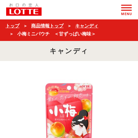
小
ページの本文へ
梅
MENU
ミ
トップ
商品情報トップ
キャンディ
ニ
小梅ミニパウチ ＜甘ずっぱい梅味＞
パ
キャンディ
ウ
チ
＜
甘
ず
っ
ぱ
い
梅