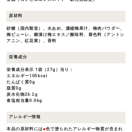
原材料
砂糖（国内製造）、水あめ、濃縮梅果汁、梅肉パウダー、
梅ピューレ、糖漬け梅エキス／酸味料、着色料（アントシ
アニン、紅花黄）、香料
栄養成分
栄養成分表示 1袋（27g）当り：
エネルギー105kcal
たんぱく質0g
脂質0g
炭水化物26.2g
食塩相当量0.06g
アレルギー情報
本品の原材料には
■
色で塗られたアレルギー物質が含まれ