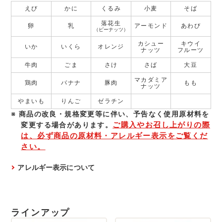
えび
かに
くるみ
小麦
そば
落花生
卵
乳
アーモンド
あわび
（ピーナッツ）
カシュー
キウイ
いか
いくら
オレンジ
ナッツ
フルーツ
牛肉
ごま
さけ
さば
大豆
マカダミア
鶏肉
バナナ
豚肉
もも
ナッツ
やまいも
りんご
ゼラチン
商品の改良・規格変更等に伴い、予告なく使⽤原材料を
ご購入やお召し上がりの際
変更する場合があります。
は、必ず商品の原材料・アレルギー表示をご覧くだ
さい。
アレルギー表示について
ラインアップ