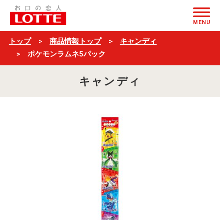
ポ
ページの本文へ
ケ
MENU
モ
トップ
商品情報トップ
キャンディ
ン
ポケモンラムネ5パック
ラ
キャンディ
ム
ネ
5
パ
ッ
ク