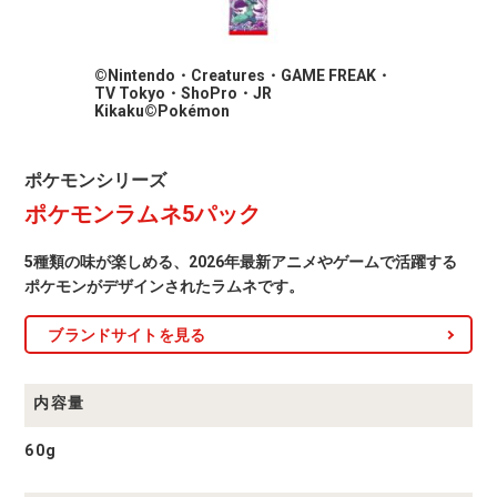
©Nintendo・Creatures・GAME FREAK・
TV Tokyo・ShoPro・JR
Kikaku©Pokémon
ポ
ポケモンシリーズ
ケ
ポケモンラムネ5パック
モ
ン
シ
5種類の味が楽しめる、2026年最新アニメやゲームで活躍する
リ
ー
ポケモンがデザインされたラムネです。
ズ
商
ブランドサイトを見る
品
一
覧
内容量
60g