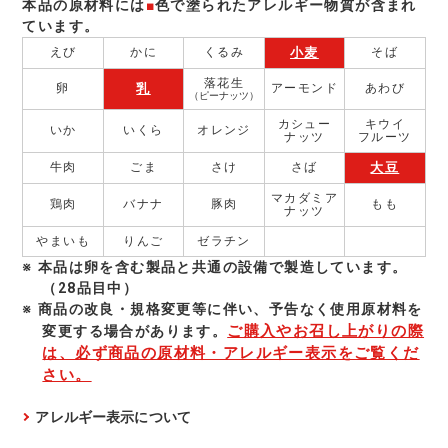
本品の原材料には
■
色で塗られたアレルギー物質が含まれ
ています。
小麦
えび
かに
くるみ
そば
落花生
乳
卵
アーモンド
あわび
（ピーナッツ）
カシュー
キウイ
いか
いくら
オレンジ
ナッツ
フルーツ
大豆
牛肉
ごま
さけ
さば
マカダミア
鶏肉
バナナ
豚肉
もも
ナッツ
やまいも
りんご
ゼラチン
本品は卵を含む製品と共通の設備で製造しています。
（28品目中）
商品の改良・規格変更等に伴い、予告なく使⽤原材料を
ご購入やお召し上がりの際
変更する場合があります。
は、必ず商品の原材料・アレルギー表示をご覧くだ
さい。
アレルギー表示について