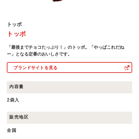
ト
トッポ
ッ
トッポ
ポ
商
品
「最後までチョコたっぷり！」のトッポ。「やっぱこれだね
一
覧
ー」となる定番のおいしさです。
ブランドサイトを見る
内容量
2袋入
販売地区
全国