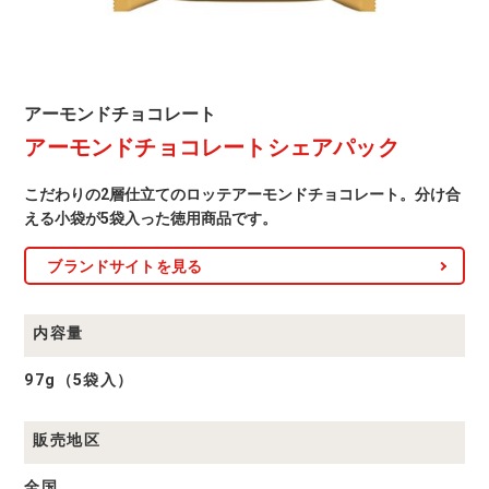
パ
ッ
ク
ア
アーモンドチョコレート
ー
アーモンドチョコレートシェアパック
モ
ン
ド
こだわりの2層仕立てのロッテアーモンドチョコレート。分け合
チ
ョ
える小袋が5袋入った徳用商品です。
コ
レ
ブランドサイトを見る
ー
ト
商
品
内容量
一
覧
97g（5袋入）
販売地区
全国