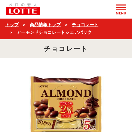
ア
ページの本文へ
ー
MENU
モ
トップ
商品情報トップ
チョコレート
ン
アーモンドチョコレートシェアパック
ド
チョコレート
チ
ョ
コ
レ
ー
ト
シ
ェ
ア