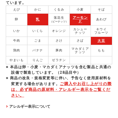
ています。
えび
かに
くるみ
小麦
そば
アーモン
落花生
乳
卵
あわび
ド
（ピーナッツ）
カシュー
キウイ
いか
いくら
オレンジ
ナッツ
フルーツ
大豆
牛肉
ごま
さけ
さば
マカダミア
鶏肉
バナナ
豚肉
もも
ナッツ
やまいも
りんご
ゼラチン
本品は卵・小麦・マカダミアナッツを含む製品と共通の
設備で製造しています。（28品目中）
商品の改良・規格変更等に伴い、予告なく使⽤原材料を
ご購入やお召し上がりの際
変更する場合があります。
は、必ず商品の原材料・アレルギー表示をご覧くだ
さい。
アレルギー表示について