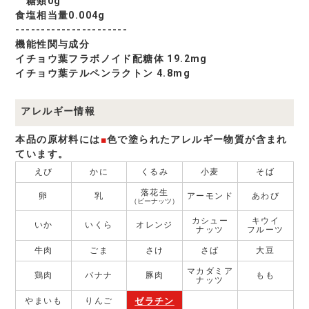
糖類0g
食塩相当量0.004g
----------------------
機能性関与成分
イチョウ葉フラボノイド配糖体 19.2mg
イチョウ葉テルペンラクトン 4.8mg
アレルギー情報
本品の原材料には
■
色で塗られたアレルギー物質が含まれ
ています。
えび
かに
くるみ
小麦
そば
落花生
卵
乳
アーモンド
あわび
（ピーナッツ）
カシュー
キウイ
いか
いくら
オレンジ
ナッツ
フルーツ
牛肉
ごま
さけ
さば
大豆
マカダミア
鶏肉
バナナ
豚肉
もも
ナッツ
ゼラチン
やまいも
りんご