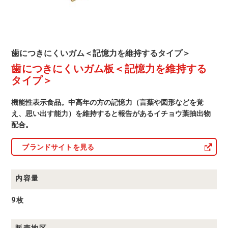
を
維
持
す
歯
歯につきにくいガム＜記憶力を維持するタイプ＞
に
歯につきにくいガム板＜記憶力を維持する
る
つ
き
タイプ＞
タ
に
く
イ
い
機能性表示食品。中高年の方の記憶力（言葉や図形などを覚
ガ
え、思い出す能力）を維持すると報告があるイチョウ葉抽出物
プ
ム
配合。
＜
＞
記
憶
ブランドサイトを見る
力
を
維
持
内容量
す
る
タ
9枚
イ
プ
＞
販売地区