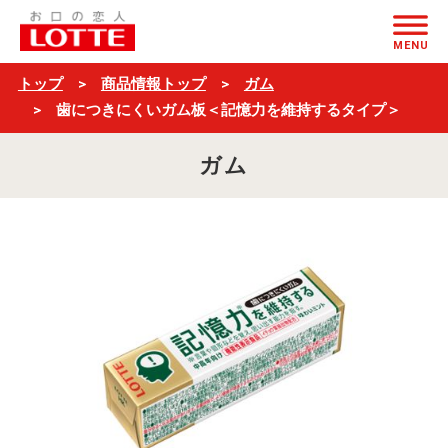
歯
ページの本文へ
に
MENU
つ
トップ
商品情報トップ
ガム
き
歯につきにくいガム板＜記憶力を維持するタイプ＞
に
ガム
く
い
ガ
ム
板
＜
記
憶
力