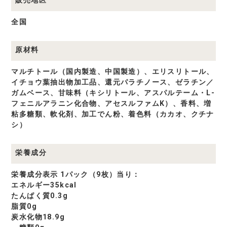
商
品
一
全国
覧
原材料
マルチトール（国内製造、中国製造）、エリスリトール、
イチョウ葉抽出物加工品、還元パラチノース、ゼラチン／
ガムベース、甘味料（キシリトール、アスパルテーム・L-
フェニルアラニン化合物、アセスルファムK）、香料、増
粘多糖類、軟化剤、加工でん粉、着色料（カカオ、クチナ
シ）
栄養成分
栄養成分表示 1パック（9枚）当り：
エネルギー35kcal
たんぱく質0.3g
脂質0g
炭水化物18.9g