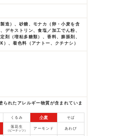
内製造）、砂糖、モナカ（卵・小麦を含
め、デキストリン、食塩／加工でん粉、
安定剤（増粘多糖類）、香料、膨脹剤、
K）、着色料（アナトー、クチナシ）
塗られたアレルギー物質が含まれていま
小麦
くるみ
そば
落花生
アーモンド
あわび
（ピーナッツ）