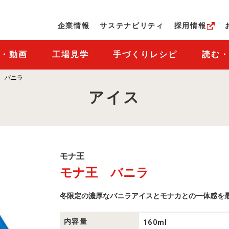
ページの本文へ
企業情報
サステナビリティ
採用情報
M・動画
工場見学
手づくりレシピ
読む
 バニラ
アイス
モ
モナ王
ナ
モナ王 バニラ
王
商
品
冬限定の濃厚なバニラアイスとモナカとの一体感を
一
覧
内容量
160ml