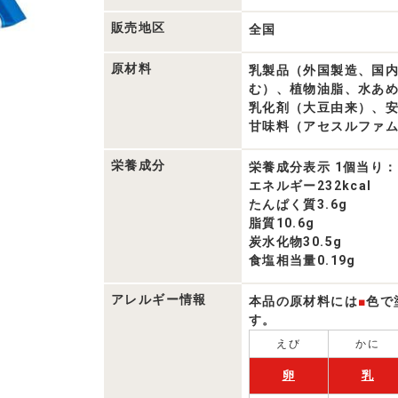
販売地区
全国
原材料
乳製品（外国製造、国
む）、植物油脂、水あ
乳化剤（大豆由来）、
甘味料（アセスルファム
栄養成分
栄養成分表示 1個当り：
エネルギー232kcal
たんぱく質3.6g
脂質10.6g
炭水化物30.5g
食塩相当量0.19g
アレルギー情報
本品の原材料には
■
色で
す。
えび
かに
卵
乳