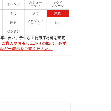
カシュー
キウイ
オレンジ
ナッツ
フルーツ
大豆
さけ
さば
マカダミア
豚肉
もも
ナッツ
ゼラチン
更等に伴い、予告なく使⽤原材料を変更
ご購入やお召し上がりの際は、必ず
。
ルギー表示をご覧ください。