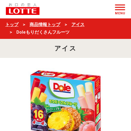
Dole
ページの本文へ
も
MENU
り
トップ
商品情報トップ
アイス
だ
Doleもりだくさんフルーツ
く
アイス
さ
ん
フ
ル
ー
ツ