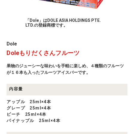
「Dole」はDOLE ASIA HOLDINGS PTE.
LTD.の登録商標です。
Dole
Dole
商
Doleもりだくさんフルーツ
品
一
覧
果物のジューシーな味わいを手軽に楽しめ、４種類のフルーツ
が１６本も入ったフルーツアイスバーです。
内容量
アップル 25ml×4本
グレープ 25ml×4本
ピーチ 25ml×4本
パイナップル 25ml×4本