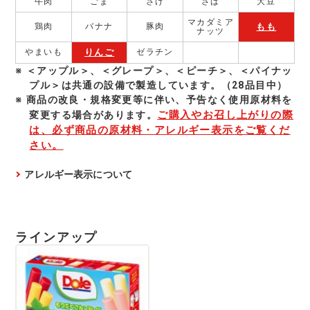
牛肉
ごま
さけ
さば
大豆
マカダミア
もも
鶏肉
バナナ
豚肉
ナッツ
りんご
やまいも
ゼラチン
＜アップル＞、＜グレープ＞、＜ピーチ＞、＜パイナッ
プル＞は共通の設備で製造しています。（28品目中）
商品の改良・規格変更等に伴い、予告なく使⽤原材料を
ご購入やお召し上がりの際
変更する場合があります。
は、必ず商品の原材料・アレルギー表示をご覧くだ
さい。
アレルギー表示について
ラインアップ