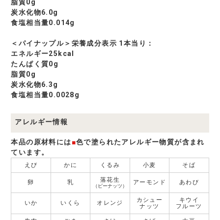
脂質0g
炭水化物6.0g
食塩相当量0.014g
＜パイナップル＞栄養成分表示 1本当り：
エネルギー25kcal
たんぱく質0g
脂質0g
炭水化物6.3g
食塩相当量0.0028g
アレルギー情報
本品の原材料には
■
色で塗られたアレルギー物質が含まれ
ています。
えび
かに
くるみ
小麦
そば
落花生
卵
乳
アーモンド
あわび
（ピーナッツ）
カシュー
キウイ
いか
いくら
オレンジ
ナッツ
フルーツ