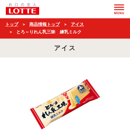
と
ページの本文へ
ろ
MENU
～
トップ
商品情報トップ
アイス
り
とろ～りれん乳三昧 練乳ミルク
れ
アイス
ん
乳
三
昧
練
乳
ミ
ル
ク