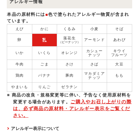
アレルギー情報
本品の原材料には
■
色で塗られたアレルギー物質が含まれ
ています。
えび
かに
くるみ
小麦
そば
落花生
乳
卵
アーモンド
あわび
（ピーナッツ）
カシュー
キウイ
いか
いくら
オレンジ
ナッツ
フルーツ
牛肉
ごま
さけ
さば
大豆
マカダミア
鶏肉
バナナ
豚肉
もも
ナッツ
やまいも
りんご
ゼラチン
商品の改良・規格変更等に伴い、予告なく使⽤原材料を
ご購入やお召し上がりの際
変更する場合があります。
は、必ず商品の原材料・アレルギー表示をご覧くだ
さい。
アレルギー表示について