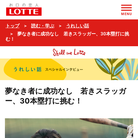
ページの本文へ
MENU
トップ
読む・学ぶ
うれしい話
夢なき者に成功なし 若きスラッガー、30本塁打に挑
む！
夢なき者に成功なし 若きスラッガ
ー、30本塁打に挑む！