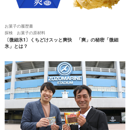
お菓子の履歴書
探検 お菓子の原材料
〔微細氷1〕くちどけスッと爽快 「爽」の秘密「微細
氷」とは？