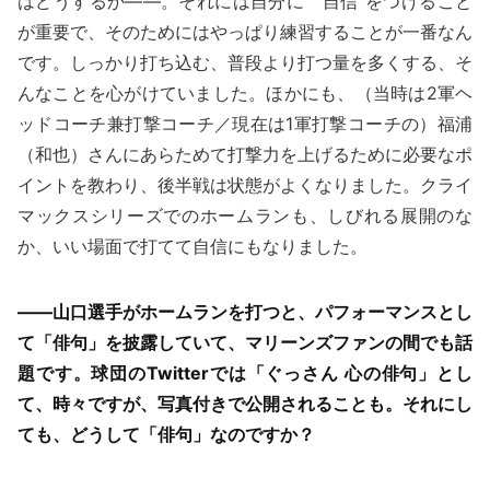
はどうするか――。それには自分に〝自信″をつけること
が重要で、そのためにはやっぱり練習することが一番なん
です。しっかり打ち込む、普段より打つ量を多くする、そ
んなことを心がけていました。ほかにも、（当時は2軍ヘ
ッドコーチ兼打撃コーチ／現在は1軍打撃コーチの）福浦
（和也）さんにあらためて打撃力を上げるために必要なポ
イントを教わり、後半戦は状態がよくなりました。クライ
マックスシリーズでのホームランも、しびれる展開のな
か、いい場面で打てて自信にもなりました。
——山口選手がホームランを打つと、パフォーマンスとし
て「俳句」を披露していて、マリーンズファンの間でも話
題です。球団のTwitterでは「ぐっさん 心の俳句」とし
て、時々ですが、写真付きで公開されることも。それにし
ても、どうして「俳句」なのですか？