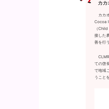
カカ
カカオ
Coco
（Child
接した
善を行
CL
ての啓
で地域
うこと