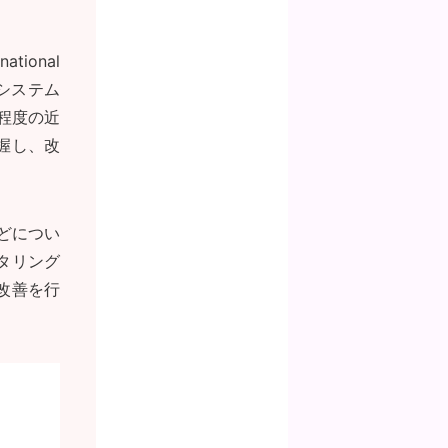
ional
善システム
〜50程度の近
握し、改
どについ
タリング
改善を行