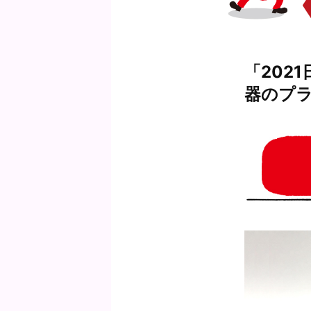
「202
器のプ