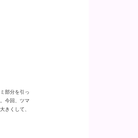
ミ部分を引っ
。今回、ツマ
大きくして、