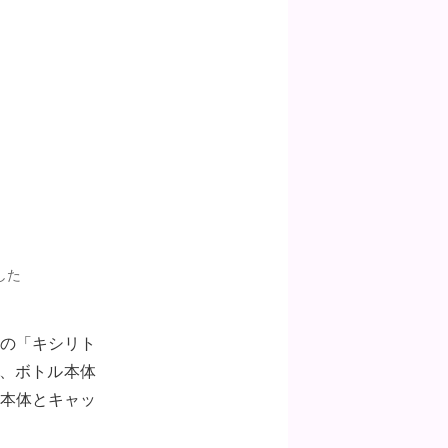
した
の「キシリト
、ボトル本体
ル本体とキャッ