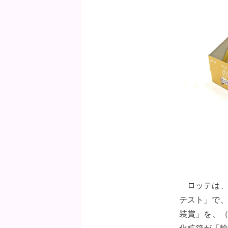
ロッテは、
テスト」で、
装賞」を、（