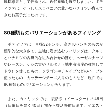
蜂指導者として任命され、近代養蜂を確立しました。ポテ
ィツァは、そうしたスロベニアの豊かなハチミツが育んで
きたお菓子だったのです。
80種類ものバリエーションがあるフィリング
ポティツァは、直径32センチ、高さ10センチのものが
標準的な大きさで、生地に巻き込むフィリングは、クルミ
とハチミツの古典的な組み合わせのほか、ヘーゼルナッツ
やレーズン、ケシの実やサルタナ（地中海沿岸の種無しブ
ドウ）を使ったもの、タラゴンやチャイブなどのハーブを
使ったもの、カッテージチーズ入りのものなど、現在では
80種類ものバリエーションがあります。
また、カトリックでは、復活祭（イースター）の46日
（日曜日を除く40日）前から復活祭前日まで、イエス・