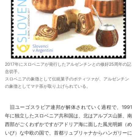
2017年にスロベニアが発行したアルゼンチンとの修好25周年の記
念切手。
スロベニアの象徴として伝統菓子のポティツァが、アルゼンチン
の象徴としてマテ茶が取り上げられている。
旧ユーゴスラビア連邦が解体されていく過程で、1991
年に独立したスロベニア共和国は、北はアルプス山脈、南
西部がごくわずかですがアドリア海に面した風光明媚（め
いび）な中欧の国で、首都リュブリャナからハンガリーに