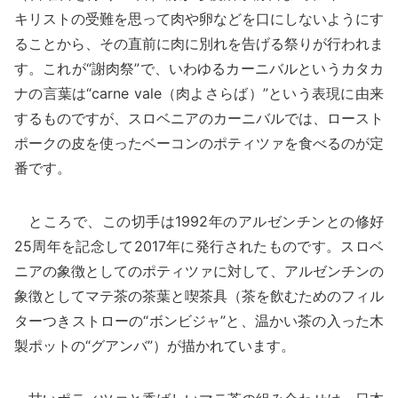
キリストの受難を思って肉や卵などを口にしないようにす
ることから、その直前に肉に別れを告げる祭りが行われま
す。これが“謝肉祭”で、いわゆるカーニバルというカタカ
ナの言葉は“carne vale（肉よさらば）”という表現に由来
するものですが、スロベニアのカーニバルでは、ロースト
ポークの皮を使ったベーコンのポティツァを食べるのが定
番です。
ところで、この切手は1992年のアルゼンチンとの修好
25周年を記念して2017年に発行されたものです。スロベ
ニアの象徴としてのポティツァに対して、アルゼンチンの
象徴としてマテ茶の茶葉と喫茶具（茶を飲むためのフィル
ターつきストローの“ボンビジャ”と、温かい茶の入った木
製ポットの“グアンバ”）が描かれています。