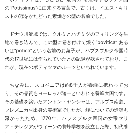
の“Potissimus”に由来する言葉で、古くは、イエス・キリ
ストの冠をかたどった素焼きの型の名前でした。
ドナウ川流域では、クルミとハチミツのフィリングを生
地で巻き込んで、この型に巻き付けて焼く“povitica” ある
いは“potica”という名前のお菓子が、ハプスブルク帝国時
代の17世紀には作られていたとの記録が残されており、こ
れが、現在のポティツァのルーツといわれています。
ちなみに、スロベニアは約8千人が養蜂に携わってお
り、その品質もヨーロッパ随一といわれる養蜂大国です。
その基礎を築いたアントン・ヤンシャは、アルプス南麓、
ブレズニカ村出身の美術家でしたが、蜂についての造詣も
深かったため、1770年、ハプスブルク帝国の女帝マリ
ア・テレジアがウィーンの養蜂学校を設立した際、初代養