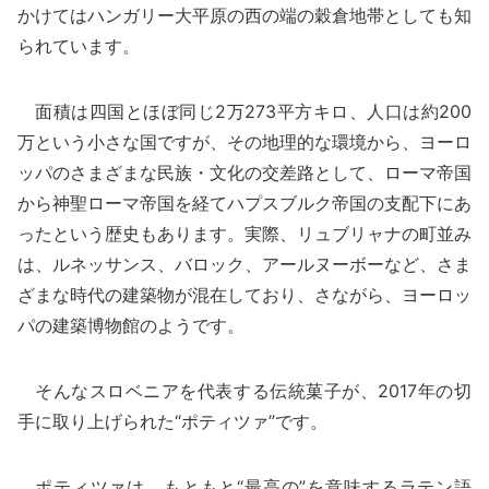
かけてはハンガリー大平原の西の端の穀倉地帯としても知
られています。
面積は四国とほぼ同じ2万273平方キロ、人口は約200
万という小さな国ですが、その地理的な環境から、ヨーロ
ッパのさまざまな民族・文化の交差路として、ローマ帝国
から神聖ローマ帝国を経てハプスブルク帝国の支配下にあ
ったという歴史もあります。実際、リュブリャナの町並み
は、ルネッサンス、バロック、アールヌーボーなど、さま
ざまな時代の建築物が混在しており、さながら、ヨーロッ
パの建築博物館のようです。
そんなスロベニアを代表する伝統菓子が、2017年の切
手に取り上げられた“ポティツァ”です。
ポティツァは、もともと“最高の”を意味するラテン語