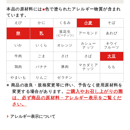
本品の原材料には
■
色で塗られたアレルギー物質が含まれ
ています。
小麦
えび
かに
くるみ
そば
落花生
卵
乳
アーモンド
あわび
（ピーナッツ）
カシュー
キウイ
いか
いくら
オレンジ
ナッツ
フルーツ
大豆
牛肉
ごま
さけ
さば
マカダミア
鶏肉
バナナ
豚肉
もも
ナッツ
やまいも
りんご
ゼラチン
商品の改良・規格変更等に伴い、予告なく使⽤原材料を
ご購入やお召し上がりの際
変更する場合があります。
は、必ず商品の原材料・アレルギー表示をご覧くだ
さい。
アレルギー表示について