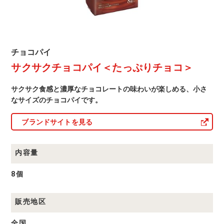
チ
ョ
コ
＞
チ
チョコパイ
ョ
サクサクチョコパイ＜たっぷりチョコ＞
コ
パ
イ
サクサク食感と濃厚なチョコレートの味わいが楽しめる、小さ
商
品
なサイズのチョコパイです。
一
覧
ブランドサイトを見る
内容量
8個
販売地区
全国