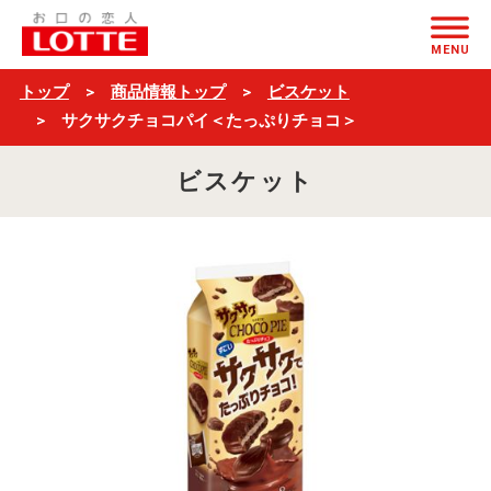
サ
ページの本文へ
ク
MENU
サ
トップ
商品情報トップ
ビスケット
ク
サクサクチョコパイ＜たっぷりチョコ＞
チ
ビスケット
ョ
コ
パ
イ
＜
た
っ
ぷ
り