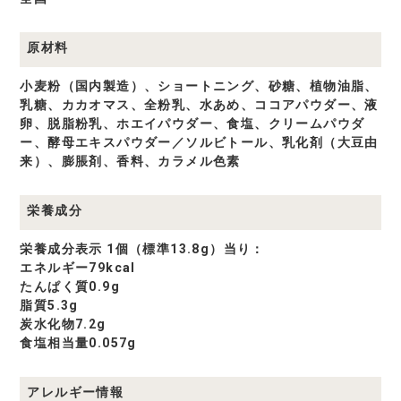
原材料
小麦粉（国内製造）、ショートニング、砂糖、植物油脂、
乳糖、カカオマス、全粉乳、水あめ、ココアパウダー、液
卵、脱脂粉乳、ホエイパウダー、食塩、クリームパウダ
ー、酵母エキスパウダー／ソルビトール、乳化剤（大豆由
来）、膨脹剤、香料、カラメル色素
栄養成分
栄養成分表示 1個（標準13.8g）当り：
エネルギー79kcal
たんぱく質0.9g
脂質5.3g
炭水化物7.2g
食塩相当量0.057g
アレルギー情報