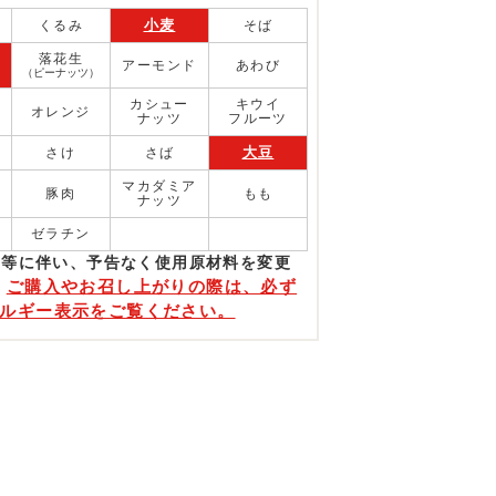
小麦
くるみ
そば
落花生
アーモンド
あわび
（ピーナッツ）
カシュー
キウイ
オレンジ
ナッツ
フルーツ
大豆
さけ
さば
マカダミア
豚肉
もも
ナッツ
ゼラチン
更等に伴い、予告なく使⽤原材料を変更
ご購入やお召し上がりの際は、必ず
。
ルギー表示をご覧ください。