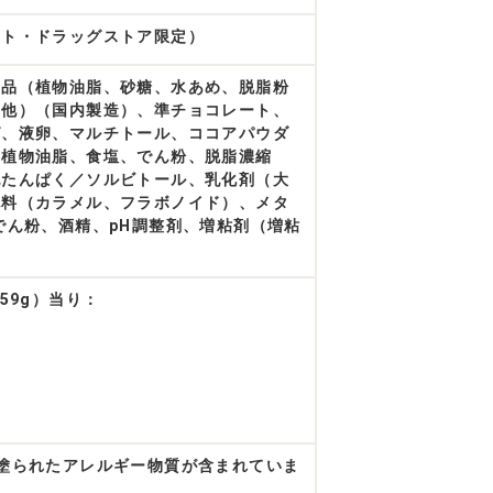
ット・ドラッグストア限定）
食品（植物油脂、砂糖、水あめ、脱脂粉
の他）（国内製造）、準チョコレート、
グ、液卵、マルチトール、ココアパウダ
、植物油脂、食塩、でん粉、脱脂濃縮
乳たんぱく／ソルビトール、乳化剤（大
色料（カラメル、フラボノイド）、メタ
でん粉、酒精、pH調整剤、増粘剤（増粘
59g）当り：
塗られたアレルギー物質が含まれていま