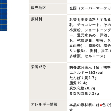
覧
販売地区
全国（スーパーマーケ
原材料
乳等を主要原料とする
乳、チョコレート、そ
小麦粉、ショートニン
ー、還元水あめ、洋酒
乳、乾燥卵白、卵黄、
豆由来）、膨脹剤、着
リン酸Na、香料、加工
多糖類、セルロース）
栄養成分
栄養成分表示 1個（標準
エネルギー263kcal
たんぱく質2.7g
脂質19.4g
炭水化物20.7g
食塩相当量0.27g
アレルギー情報
本品の原材料には
■
色で
す。