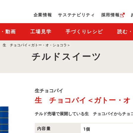
ページの本文へ
企業情報
サステナビリティ
採用情報
M・動画
工場見学
手づくりレシピ
読む
生 チョコパイ＜ガトー・オ・ショコラ＞
チルドスイーツ
生
生チョコパイ
チ
生 チョコパイ＜ガトー・オ
ョ
コ
パ
チルド売場で展開している生 チョコパイからチョ
イ
商
品
一
内容量
1個