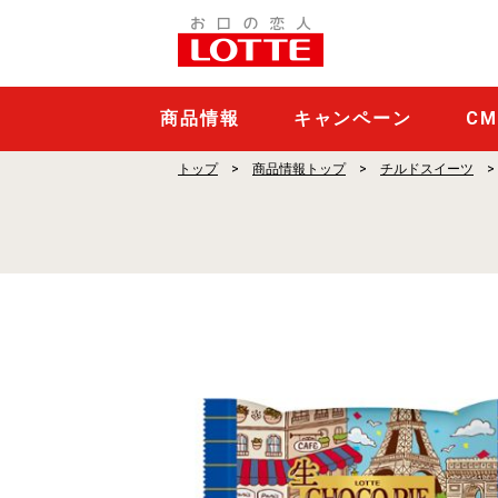
生
チ
ョ
コ
商品情報
キャンペーン
C
パ
トップ
商品情報トップ
チルドスイーツ
イ
＜
ガ
ト
ー・
オ・
シ
ョ
コ