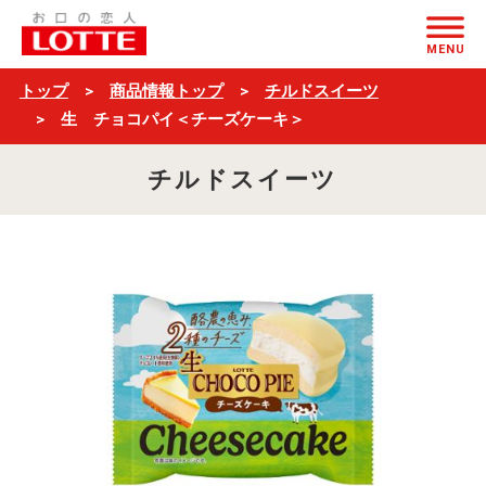
生
ページの本文へ
チ
MENU
ョ
トップ
商品情報トップ
チルドスイーツ
コ
生 チョコパイ＜チーズケーキ＞
パ
チルドスイーツ
イ
＜
チ
ー
ズ
ケ
ー
キ
＞