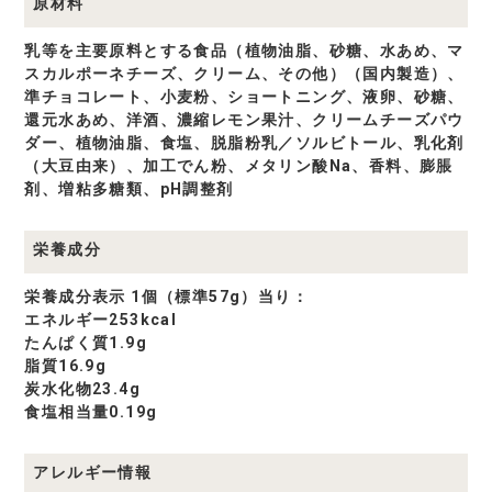
原材料
乳等を主要原料とする食品（植物油脂、砂糖、水あめ、マ
スカルポーネチーズ、クリーム、その他）（国内製造）、
準チョコレート、小麦粉、ショートニング、液卵、砂糖、
還元水あめ、洋酒、濃縮レモン果汁、クリームチーズパウ
ダー、植物油脂、食塩、脱脂粉乳／ソルビトール、乳化剤
（大豆由来）、加工でん粉、メタリン酸Na、香料、膨脹
剤、増粘多糖類、pH調整剤
栄養成分
栄養成分表示 1個（標準57g）当り：
エネルギー253kcal
たんぱく質1.9g
脂質16.9g
炭水化物23.4g
食塩相当量0.19g
アレルギー情報