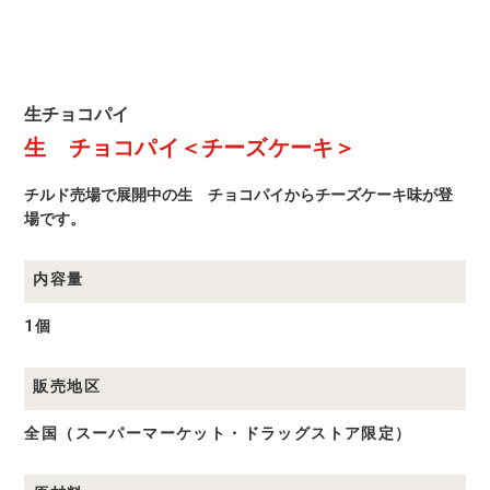
生
生チョコパイ
チ
生 チョコパイ＜チーズケーキ＞
ョ
コ
パ
チルド売場で展開中の生 チョコパイからチーズケーキ味が登
イ
商
場です。
品
一
覧
内容量
1個
販売地区
全国（スーパーマーケット・ドラッグストア限定）