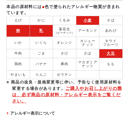
本品の原材料には
■
色で塗られたアレルギー物質が含まれ
ています。
小麦
えび
かに
くるみ
そば
落花生
卵
乳
アーモンド
あわび
（ピーナッツ）
カシュー
キウイ
いか
いくら
オレンジ
ナッツ
フルーツ
大豆
牛肉
ごま
さけ
さば
マカダミア
鶏肉
バナナ
豚肉
もも
ナッツ
やまいも
りんご
ゼラチン
商品の改良・規格変更等に伴い、予告なく使⽤原材料を
ご購入やお召し上がりの際
変更する場合があります。
は、必ず商品の原材料・アレルギー表示をご覧くだ
さい。
アレルギー表示について