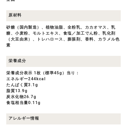
原材料
砂糖（国内製造）、植物油脂、全粉乳、カカオマス、乳
糖、小麦粉、モルトエキス、食塩／加工でん粉、乳化剤
（大豆由来）、トレハロース、膨脹剤、香料、カラメル色
素
栄養成分
栄養成分表示 1枚（標準45g）当り：
エネルギー244kcal
たんぱく質3.1g
脂質13.9g
炭水化物26.7g
食塩相当量0.11g
アレルギー情報