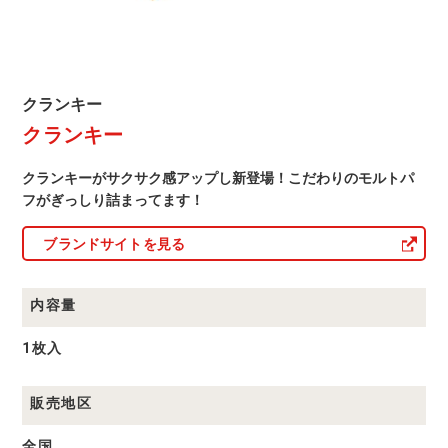
ク
クランキー
ラ
クランキー
ン
キ
ー
クランキーがサクサク感アップし新登場！こだわりのモルトパ
商
品
フがぎっしり詰まってます！
一
覧
ブランドサイトを見る
内容量
1枚入
販売地区
全国