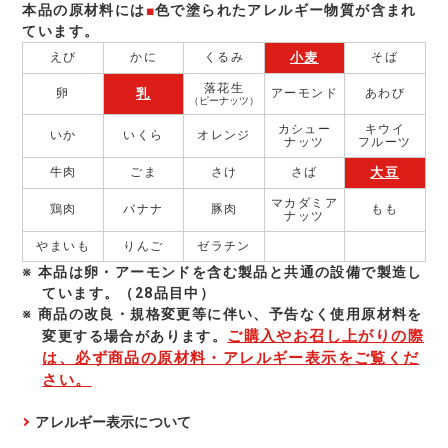
本品の原材料には
■
色で塗られたアレルギー物質が含まれ
ています。
小麦
えび
かに
くるみ
そば
落花生
乳
卵
アーモンド
あわび
（ピーナッツ）
カシュー
キウイ
いか
いくら
オレンジ
ナッツ
フルーツ
大豆
牛肉
ごま
さけ
さば
マカダミア
鶏肉
バナナ
豚肉
もも
ナッツ
やまいも
りんご
ゼラチン
本品は卵・アーモンドを含む製品と共通の設備で製造し
ています。（28品目中）
商品の改良・規格変更等に伴い、予告なく使⽤原材料を
ご購入やお召し上がりの際
変更する場合があります。
は、必ず商品の原材料・アレルギー表示をご覧くだ
さい。
アレルギー表示について