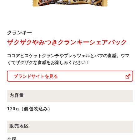
ェ
ア
パ
ッ
ク
クランキー
ラ
ザクザクやみつきクランキーシェアパック
ク
ン
キ
ー
ココアビスケットクランチやプレッツェルとパフの食感。ウマ
商
品
くてザクザクな食感をお楽しみください！
一
覧
ブランドサイトを見る
内容量
123g（個包装込み）
販売地区
全国