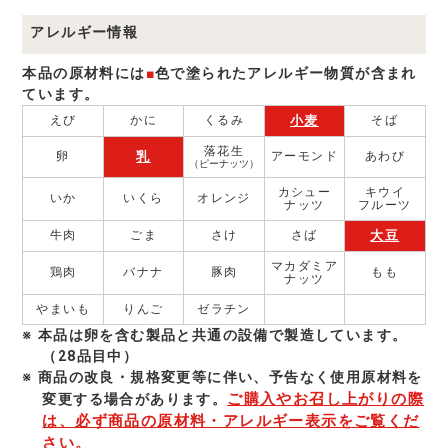
アレルギー情報
本品の原材料には
■
色で塗られたアレルギー物質が含まれ
ています。
小麦
えび
かに
くるみ
そば
落花生
乳
卵
アーモンド
あわび
（ピーナッツ）
カシュー
キウイ
いか
いくら
オレンジ
ナッツ
フルーツ
大豆
牛肉
ごま
さけ
さば
マカダミア
鶏肉
バナナ
豚肉
もも
ナッツ
やまいも
りんご
ゼラチン
本品は卵を含む製品と共通の設備で製造しています。
（28品目中）
商品の改良・規格変更等に伴い、予告なく使⽤原材料を
ご購入やお召し上がりの際
変更する場合があります。
は、必ず商品の原材料・アレルギー表示をご覧くだ
さい。