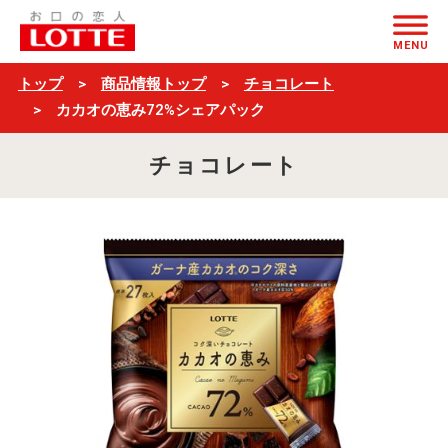
カ
ページの本文へ
カ
MENU
オ
トップ
商品情報トップ
チョコレート
の
カカオの恵み72%シェアパック
恵
チョコレート
み
72%
シ
ェ
ア
パ
ッ
ク