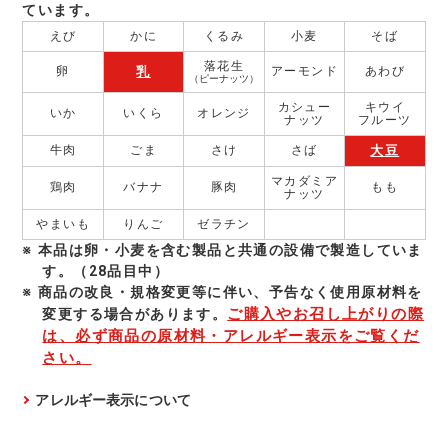
ています。
えび
かに
くるみ
小麦
そば
落花生
乳
卵
アーモンド
あわび
（ピーナッツ）
カシュー
キウイ
いか
いくら
オレンジ
ナッツ
フルーツ
大豆
牛肉
ごま
さけ
さば
マカダミア
鶏肉
バナナ
豚肉
もも
ナッツ
やまいも
りんご
ゼラチン
本品は卵・小麦を含む製品と共通の設備で製造していま
す。（28品目中）
商品の改良・規格変更等に伴い、予告なく使⽤原材料を
ご購入やお召し上がりの際
変更する場合があります。
は、必ず商品の原材料・アレルギー表示をご覧くだ
さい。
アレルギー表示について