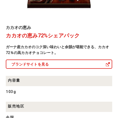
カ
カカオの恵み
カ
カカオの恵み72%シェアパック
オ
の
恵
ガーナ産カカオのコク深い味わいと余韻が堪能できる、カカオ
み
商
72％の高カカオチョコレート。
品
一
ブランドサイトを見る
覧
内容量
103g
販売地区
全国