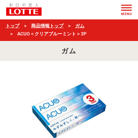
ACUO
ページの本文へ
＜
MENU
ク
トップ
商品情報トップ
ガム
リ
ACUO＜クリアブルーミント＞3P
ア
ガム
ブ
ル
ー
ミ
ン
ト
＞
3P