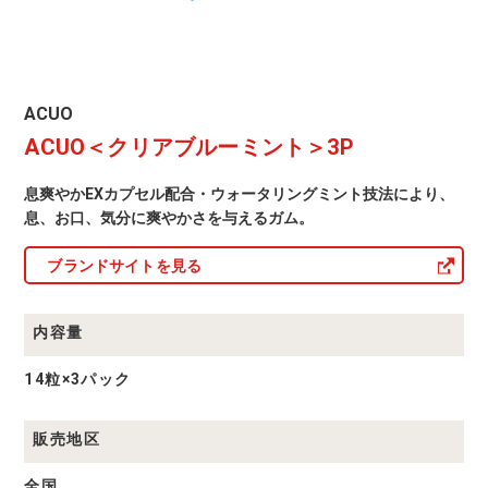
ACUO
ACUO
商
ACUO＜クリアブルーミント＞3P
品
一
覧
息爽やかEXカプセル配合・ウォータリングミント技法により、
息、お口、気分に爽やかさを与えるガム。
ブランドサイトを見る
内容量
14粒×3パック
販売地区
全国