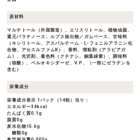
原材料
マルチトール（外国製造）、エリスリトール、植物油脂、
還元パラチノース、ルブス抽出物／ガムベース、甘味料
（キシリトール、アスパルテーム・L-フェニルアラニン化
合物、アセスルファムK）、香料、増粘剤（アラビアガ
ム）、光沢剤、着色料（クチナシ、銅葉緑素）、調味料
（核酸）、ペルオキシダーゼ、V.P、（一部にゼラチンを
含む）
栄養成分
栄養成分表示 1パック（14粒）当り：
エネルギー34kcal
たんぱく質0.1g
脂質0g
炭水化物15.6g
糖類0g
食塩相当量0.003g