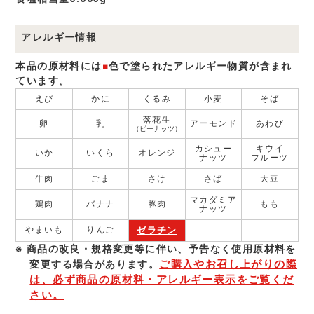
アレルギー情報
本品の原材料には
■
色で塗られたアレルギー物質が含まれ
ています。
えび
かに
くるみ
小麦
そば
落花生
卵
乳
アーモンド
あわび
（ピーナッツ）
カシュー
キウイ
いか
いくら
オレンジ
ナッツ
フルーツ
牛肉
ごま
さけ
さば
大豆
マカダミア
鶏肉
バナナ
豚肉
もも
ナッツ
ゼラチン
やまいも
りんご
商品の改良・規格変更等に伴い、予告なく使⽤原材料を
ご購入やお召し上がりの際
変更する場合があります。
は、必ず商品の原材料・アレルギー表示をご覧くだ
さい。