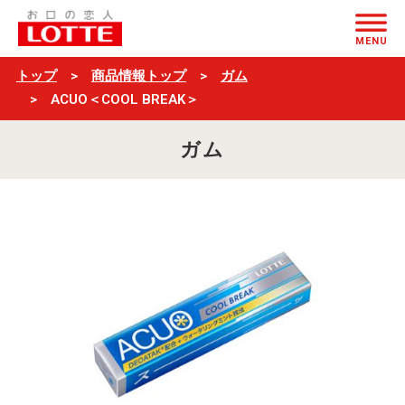
ACUO
ページの本文へ
＜
MENU
COOL
トップ
商品情報トップ
ガム
BREAK
ACUO＜COOL BREAK＞
＞
ガム