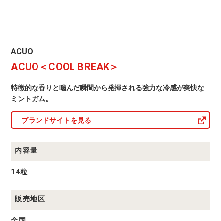
ACUO
ACUO
商
ACUO＜COOL BREAK＞
品
一
覧
特徴的な香りと噛んだ瞬間から発揮される強力な冷感が爽快な
ミントガム。
ブランドサイトを見る
内容量
14粒
販売地区
全国