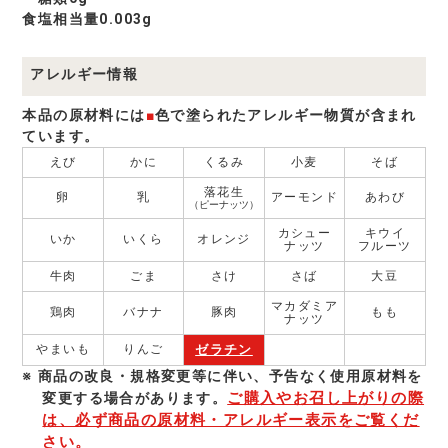
食塩相当量0.003g
アレルギー情報
本品の原材料には
■
色で塗られたアレルギー物質が含まれ
ています。
えび
かに
くるみ
小麦
そば
落花生
卵
乳
アーモンド
あわび
（ピーナッツ）
カシュー
キウイ
いか
いくら
オレンジ
ナッツ
フルーツ
牛肉
ごま
さけ
さば
大豆
マカダミア
鶏肉
バナナ
豚肉
もも
ナッツ
ゼラチン
やまいも
りんご
商品の改良・規格変更等に伴い、予告なく使⽤原材料を
ご購入やお召し上がりの際
変更する場合があります。
は、必ず商品の原材料・アレルギー表示をご覧くだ
さい。