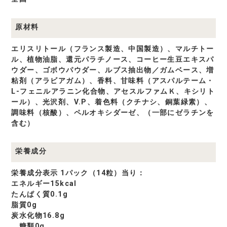
原材料
エリスリトール（フランス製造、中国製造）、マルチトー
ル、植物油脂、還元パラチノース、コーヒー生豆エキスパ
ウダー、ゴボウパウダー、ルブス抽出物／ガムベース、増
粘剤（アラビアガム）、香料、甘味料（アスパルテーム・
L-フェニルアラニン化合物、アセスルファムＫ、キシリト
ール）、光沢剤、V.P、着色料（クチナシ、銅葉緑素）、
調味料（核酸）、ペルオキシダーゼ、（一部にゼラチンを
含む）
栄養成分
栄養成分表示 1パック（14粒）当り：
エネルギー15kcal
たんぱく質0.1g
脂質0g
炭水化物16.8g
糖類0g