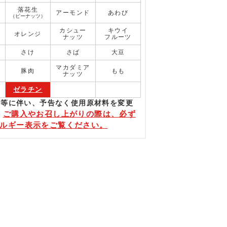
落花生
アーモンド
あわび
（ピーナッツ）
カシュー
キウイ
オレンジ
ナッツ
フルーツ
さけ
さば
大豆
マカダミア
豚肉
もも
ナッツ
ゼラチン
更等に伴い、予告なく使⽤原材料を変更
ご購入やお召し上がりの際は、必ず
。
ルギー表示をご覧ください。