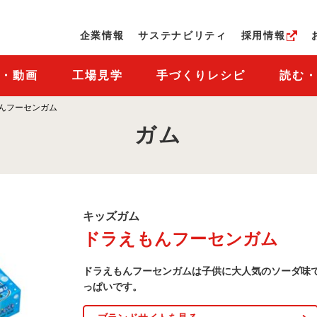
ページの本文へ
企業情報
サステナビリティ
採用情報
M・動画
工場見学
手づくりレシピ
読む
んフーセンガム
ガム
キ
キッズガム
ッ
ドラえもんフーセンガム
ズ
ガ
ム
ドラえもんフーセンガムは子供に大人気のソーダ味
商
品
っぱいです。
一
覧