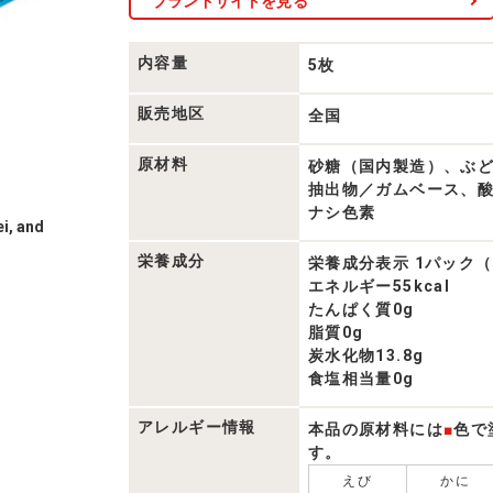
ブランドサイトを見る
内容量
5枚
販売地区
全国
原材料
砂糖（国内製造）、ぶ
抽出物／ガムベース、酸
ナシ色素
i, and
栄養成分
栄養成分表示 1パック
エネルギー55kcal
たんぱく質0g
脂質0g
炭水化物13.8g
食塩相当量0g
アレルギー情報
本品の原材料には
■
色で
す。
えび
かに