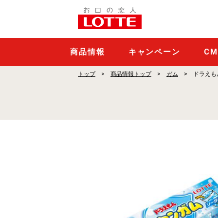
ド
ラ
え
も
商品情報
キャンペーン
C
ん
トップ
商品情報トップ
ガム
ドラえも
フ
ー
セ
ン
ガ
ム