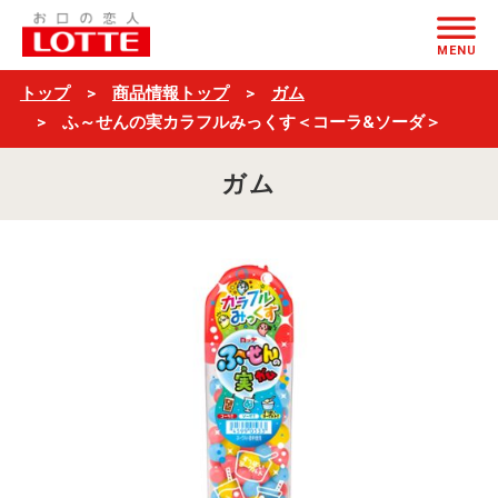
ふ
ページの本文へ
～
MENU
せ
トップ
商品情報トップ
ガム
ん
ふ～せんの実カラフルみっくす＜コーラ&ソーダ＞
の
ガム
実
カ
ラ
フ
ル
み
っ
く
す