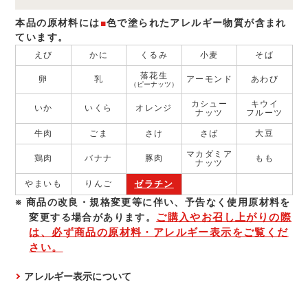
本品の原材料には
■
色で塗られたアレルギー物質が含まれ
ています。
えび
かに
くるみ
小麦
そば
落花生
卵
乳
アーモンド
あわび
（ピーナッツ）
カシュー
キウイ
いか
いくら
オレンジ
ナッツ
フルーツ
牛肉
ごま
さけ
さば
大豆
マカダミア
鶏肉
バナナ
豚肉
もも
ナッツ
ゼラチン
やまいも
りんご
商品の改良・規格変更等に伴い、予告なく使⽤原材料を
ご購入やお召し上がりの際
変更する場合があります。
は、必ず商品の原材料・アレルギー表示をご覧くだ
さい。
アレルギー表示について