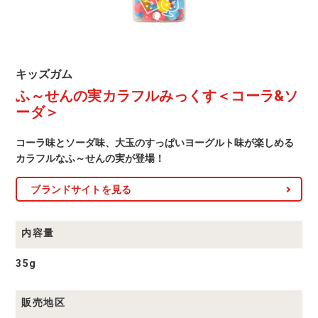
＜
コ
ー
ラ
キ
キッズガム
ッ
ふ～せんの実カラフルみっくす＜コーラ&ソ
&
ズ
ガ
ーダ＞
ソ
ム
商
ー
品
コーラ味とソーダ味、大玉のすっぱいヨーグルト味が楽しめる
一
カラフルなふ～せんの実が登場！
ダ
覧
＞
ブランドサイトを見る
内容量
35g
販売地区