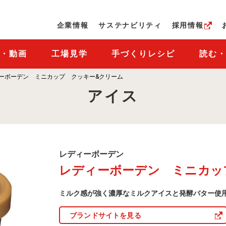
ページの本文へ
企業情報
サステナビリティ
採用情報
M・動画
工場見学
手づくりレシピ
読む
ーボーデン ミニカップ クッキー&クリーム
アイス
レ
レディーボーデン
デ
レディーボーデン ミニカッ
ィ
ー
ボ
ミルク感が強く濃厚なミルクアイスと発酵バター使
ー
デ
ン
ブランドサイトを見る
商