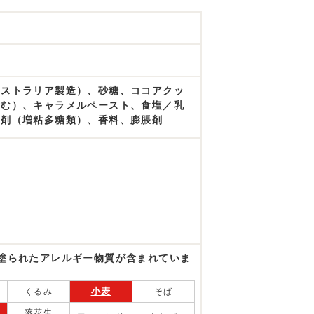
ーストラリア製造）、砂糖、ココアクッ
含む）、キャラメルペースト、食塩／乳
定剤（増粘多糖類）、香料、膨脹剤
塗られたアレルギー物質が含まれていま
小麦
くるみ
そば
落花生