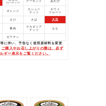
アーモンド
あわび
（ピーナッツ）
カシュー
キウイ
オレンジ
ナッツ
フルーツ
大豆
さけ
さば
マカダミア
豚肉
もも
ナッツ
ゼラチン
更等に伴い、予告なく使⽤原材料を変更
ご購入やお召し上がりの際は、必ず
。
ルギー表示をご覧ください。