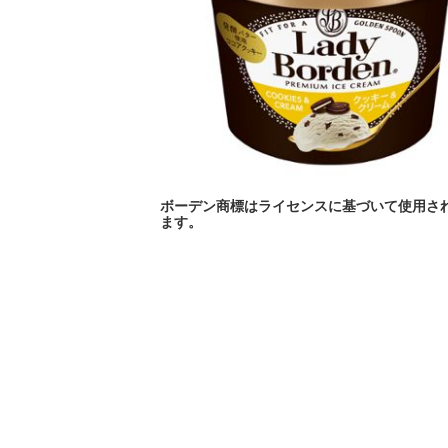
ッ
キ
ー
&
ク
リ
ー
ボーデン商標はライセンスに基づいて使用さ
ます。
ム