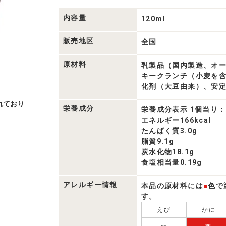
品
一
覧
内容量
120ml
販売地区
全国
原材料
乳製品（国内製造、オ
キークランチ（小麦を
化剤（大豆由来）、安
れており
栄養成分
栄養成分表示 1個当り：
エネルギー166kcal
たんぱく質3.0g
脂質9.1g
炭水化物18.1g
食塩相当量0.19g
アレルギー情報
本品の原材料には
■
色で
す。
えび
かに