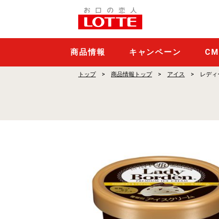
レ
デ
ィ
ー
商品情報
キャンペーン
C
ボ
トップ
商品情報トップ
アイス
レディ
ー
デ
ン
ミ
ニ
カ
ッ
プ
ク