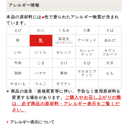
アレルギー情報
本品の原材料には
■
色で塗られたアレルギー物質が含まれ
ています。
えび
かに
くるみ
小麦
そば
落花生
乳
卵
アーモンド
あわび
（ピーナッツ）
カシュー
キウイ
いか
いくら
オレンジ
ナッツ
フルーツ
牛肉
ごま
さけ
さば
大豆
マカダミア
鶏肉
バナナ
豚肉
もも
ナッツ
やまいも
りんご
ゼラチン
商品の改良・規格変更等に伴い、予告なく使⽤原材料を
ご購入やお召し上がりの際
変更する場合があります。
は、必ず商品の原材料・アレルギー表示をご覧くだ
さい。
アレルギー表示について