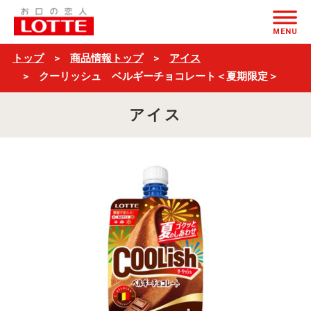
ク
ページの本文へ
ー
MENU
リ
トップ
商品情報トップ
アイス
ッ
クーリッシュ ベルギーチョコレート＜夏期限定＞
シ
アイス
ュ
ベ
ル
ギ
ー
チ
ョ
コ
レ