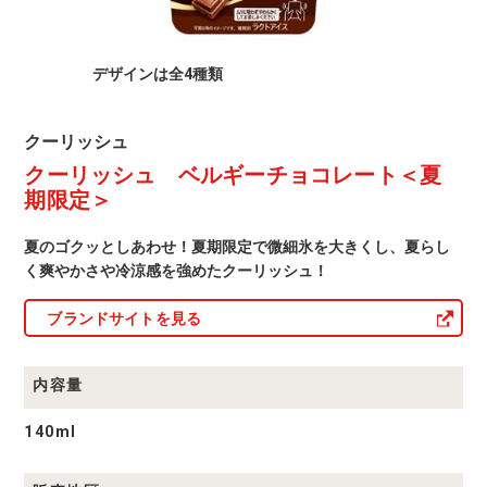
ー
ト
デザインは全4種類
＜
夏
ク
クーリッシュ
期
ー
クーリッシュ ベルギーチョコレート＜夏
リ
限
ッ
期限定＞
シ
定
ュ
商
夏のゴクッとしあわせ！夏期限定で微細氷を大きくし、夏らし
＞
品
く爽やかさや冷涼感を強めたクーリッシュ！
一
覧
ブランドサイトを見る
内容量
140ml