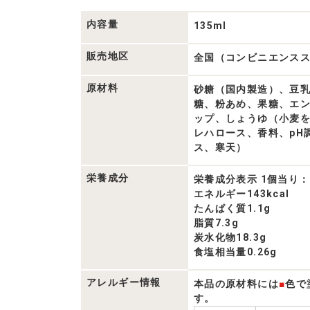
覧
内容量
135ml
販売地区
全国（コンビニエンス
原材料
砂糖（国内製造）、豆
糖、粉あめ、果糖、エ
ップ、しょうゆ（小麦
レハロース、香料、pH
ス、寒天）
栄養成分
栄養成分表示 1個当り：
エネルギー143kcal
たんぱく質1.1g
脂質7.3g
炭水化物18.3g
食塩相当量0.26g
アレルギー情報
本品の原材料には
■
色で
す。