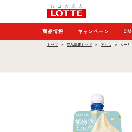
ク
ー
リ
ッ
商品情報
キャンペーン
C
シ
トップ
商品情報トップ
アイス
クーリ
ュ
Green
バ
ニ
ラ