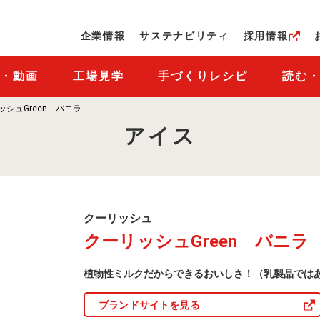
ページの本文へ
企業情報
サステナビリティ
採用情報
M・動画
工場見学
手づくりレシピ
読む
ッシュGreen バニラ
アイス
ク
クーリッシュ
ー
クーリッシュGreen バニラ
リ
ッ
シ
植物性ミルクだからできるおいしさ！（乳製品では
ュ
商
品
ブランドサイトを見る
一