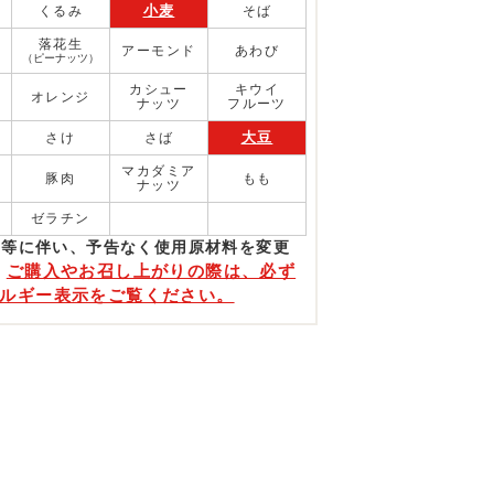
小麦
くるみ
そば
落花生
アーモンド
あわび
（ピーナッツ）
カシュー
キウイ
オレンジ
ナッツ
フルーツ
大豆
さけ
さば
マカダミア
豚肉
もも
ナッツ
ゼラチン
更等に伴い、予告なく使⽤原材料を変更
ご購入やお召し上がりの際は、必ず
。
ルギー表示をご覧ください。