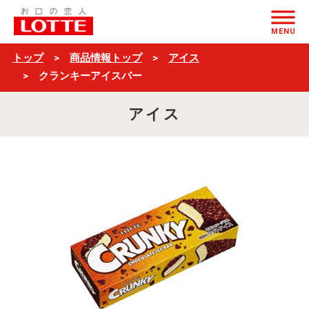
ク
ページの本文へ
ラ
MENU
ン
トップ
商品情報トップ
アイス
キ
クランキーアイスバー
ー
アイス
ア
イ
ス
バ
ー