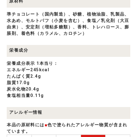
原材料
準チョコレート（国内製造）、砂糖、植物油脂、乳製品、
水あめ、モルトパフ（小麦を含む）、食塩／乳化剤（大豆
由来）、安定剤（増粘多糖類）、香料、トレハロース、膨
脹剤、着色料（カラメル、カロチン）
栄養成分
栄養成分表示 1本当り：
エネルギー245kcal
たんぱく質2.4g
脂質17.0g
炭水化物20.4g
食塩相当量0.11g
アレルギー情報
本品の原材料には
■
色で塗られたアレルギー物質が含まれ
ています。