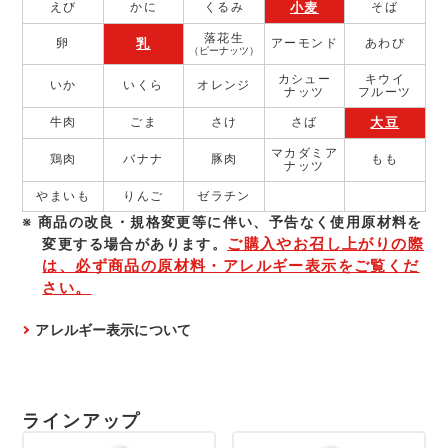
小麦
えび
かに
くるみ
そば
落花生
乳
卵
アーモンド
あわび
（ピーナッツ）
カシュー
キウイ
いか
いくら
オレンジ
ナッツ
フルーツ
大豆
牛肉
ごま
さけ
さば
マカダミア
鶏肉
バナナ
豚肉
もも
ナッツ
やまいも
りんご
ゼラチン
商品の改良・規格変更等に伴い、予告なく使⽤原材料を
ご購入やお召し上がりの際
変更する場合があります。
は、必ず商品の原材料・アレルギー表示をご覧くだ
さい。
アレルギー表示について
ラインアップ