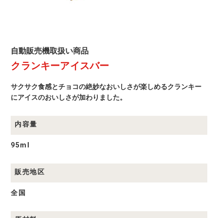
自
自動販売機取扱い商品
動
クランキーアイスバー
販
売
機
サクサク食感とチョコの絶妙なおいしさが楽しめるクランキー
取
扱
にアイスのおいしさが加わりました。
い
商
品
内容量
商
品
一
95ml
覧
販売地区
全国