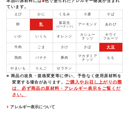
本品の原材料には
■
色で塗られたアレルギー物質が含まれ
ています。
えび
かに
くるみ
小麦
そば
落花生
乳
卵
アーモンド
あわび
（ピーナッツ）
カシュー
キウイ
いか
いくら
オレンジ
ナッツ
フルーツ
大豆
牛肉
ごま
さけ
さば
マカダミア
鶏肉
バナナ
豚肉
もも
ナッツ
やまいも
りんご
ゼラチン
商品の改良・規格変更等に伴い、予告なく使⽤原材料を
ご購入やお召し上がりの際
変更する場合があります。
は、必ず商品の原材料・アレルギー表示をご覧くだ
さい。
アレルギー表示について