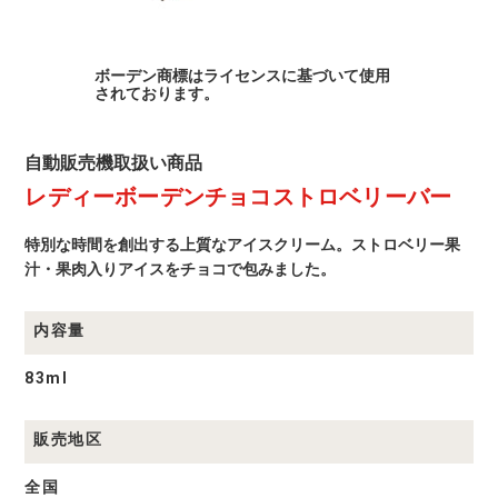
ベ
リ
ボーデン商標はライセンスに基づいて使用
ー
されております。
バ
ー
自
自動販売機取扱い商品
動
レディーボーデンチョコストロベリーバー
販
売
機
特別な時間を創出する上質なアイスクリーム。ストロベリー果
取
扱
汁・果肉入りアイスをチョコで包みました。
い
商
品
内容量
商
品
一
83ml
覧
販売地区
全国