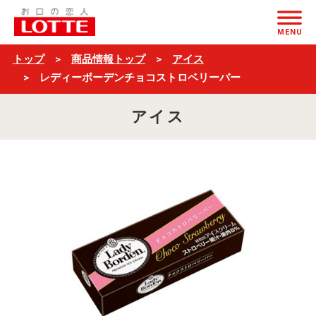
レ
ページの本文へ
デ
MENU
ィ
トップ
商品情報トップ
アイス
ー
レディーボーデンチョコストロベリーバー
ボ
アイス
ー
デ
ン
チ
ョ
コ
ス
ト
ロ