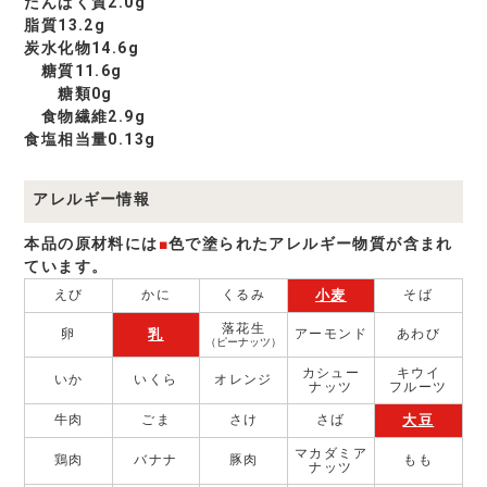
たんぱく質2.0g
脂質13.2g
炭水化物14.6g
糖質11.6g
糖類0g
食物繊維2.9g
食塩相当量0.13g
アレルギー情報
本品の原材料には
■
色で塗られたアレルギー物質が含まれ
ています。
小麦
えび
かに
くるみ
そば
落花生
乳
卵
アーモンド
あわび
（ピーナッツ）
カシュー
キウイ
いか
いくら
オレンジ
ナッツ
フルーツ
大豆
牛肉
ごま
さけ
さば
マカダミア
鶏肉
バナナ
豚肉
もも
ナッツ