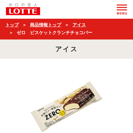
ゼ
ページの本文へ
ロ
MENU
ビ
トップ
商品情報トップ
アイス
ス
ゼロ ビスケットクランチチョコバー
ケ
アイス
ッ
ト
ク
ラ
ン
チ
チ
ョ
コ