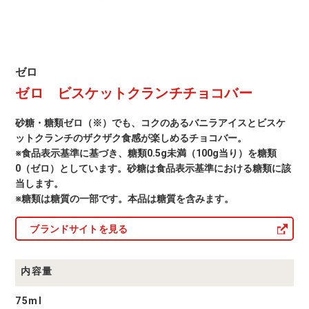
バ
ー
ゼ
ゼロ
ロ
ゼロ ビスケットクランチチョコバー
商
品
一
砂糖・糖類ゼロ（※）でも、コクのあるバニラアイスとビスケ
覧
ットクランチのザクザク食感が楽しめるチョコバー。
※食品表示基準に基づき、糖類0.5g未満（100g当り）を糖類
0（ゼロ）としています。砂糖は食品表示基準における糖類に該
当します。
※糖類は糖質の一部です。本品は糖質を含みます。
ブランドサイトを見る
内容量
75ml