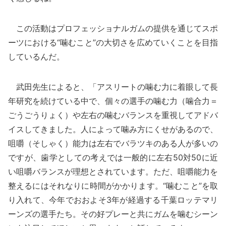
この活動はプロフェッショナルガムの提供を通じてスポ
ーツにおける“噛むこと”の大切さを広めていくことを目指
しているんだ。
武田先生によると、「アスリートの噛む力に着眼して長
年研究を続けている中で、個々の選手の噛む力（噛合力＝
ごうごうりょく）や左右の噛むバランスを重視してアドバ
イスしてきました。人によって噛み方にくせがあるので、
咀嚼（そしゃく）能力は左右でバラツキのある人が多いの
ですが、歯学としての考えでは一般的に左右50対50に近
い咀嚼バランスが理想とされています。ただ、咀嚼能力を
整えるにはそれなりに時間がかかります。“噛むこと”を取
り入れて、今年でおおよそ3年が経過する千葉ロッテマリ
ーンズの選手たち。その好プレーと共にガムを噛むシーン