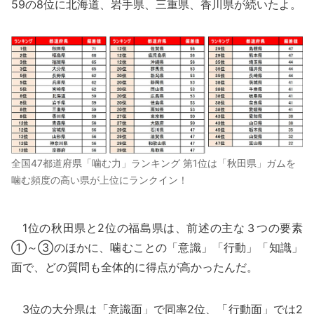
59の8位に北海道、岩手県、三重県、香川県が続いたよ。
全国47都道府県「噛む力」ランキング 第1位は「秋田県」ガムを
噛む頻度の高い県が上位にランクイン！
1位の秋田県と2位の福島県は、前述の主な３つの要素
①～③のほかに、噛むことの「意識」「行動」「知識」
面で、どの質問も全体的に得点が高かったんだ。
3位の大分県は「意識面」で同率2位、「行動面」では2