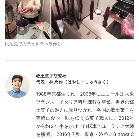
民泊先でのチュルチヘラ作り
郷土菓子研究社
代表 林 周作（はやし・しゅうさく）
1988年京都生まれ、2008年にエコール辻大阪
フランス・イタリア料理課程を卒業。世界の郷
土菓子の魅力に取りつかれ、各国の郷土菓子を
実際に食べ、味を伝える菓子職人に。2012年
から約２年半をかけ、自転車でユーラシア大陸
を横断。 2016年7月、東京・渋谷にBinowa C