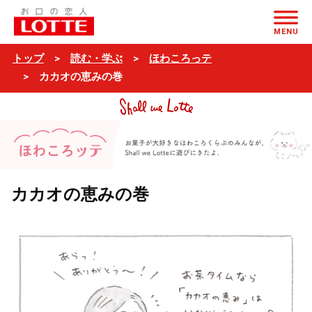
ページの本文へ
MENU
トップ
読む・学ぶ
ほわころっテ
カカオの恵みの巻
カカオの恵みの巻