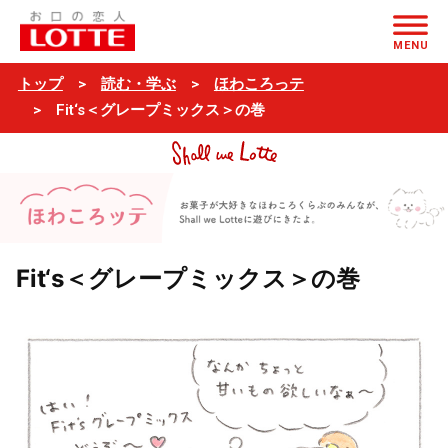
ページの本文へ
MENU
トップ
読む・学ぶ
ほわころっテ
Fit‘s＜グレープミックス＞の巻
Fit‘s＜グレープミックス＞の巻