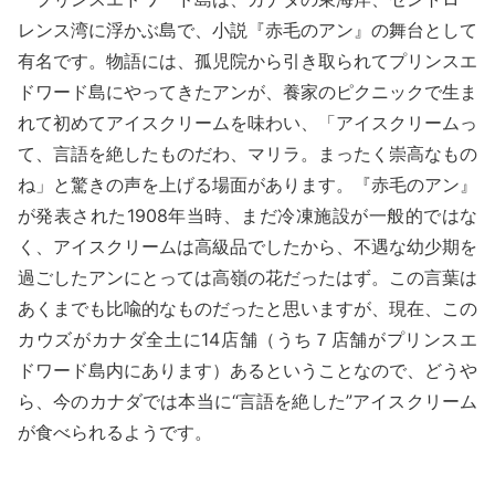
レンス湾に浮かぶ島で、小説『赤毛のアン』の舞台として
有名です。物語には、孤児院から引き取られてプリンスエ
ドワード島にやってきたアンが、養家のピクニックで生ま
れて初めてアイスクリームを味わい、「アイスクリームっ
て、言語を絶したものだわ、マリラ。まったく崇高なもの
ね」と驚きの声を上げる場面があります。『赤毛のアン』
が発表された1908年当時、まだ冷凍施設が一般的ではな
く、アイスクリームは高級品でしたから、不遇な幼少期を
過ごしたアンにとっては高嶺の花だったはず。この言葉は
あくまでも比喩的なものだったと思いますが、現在、この
カウズがカナダ全土に14店舗（うち７店舗がプリンスエ
ドワード島内にあります）あるということなので、どうや
ら、今のカナダでは本当に“言語を絶した”アイスクリーム
が食べられるようです。