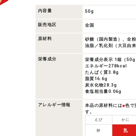
内容量
50g
販売地区
全国
原材料
砂糖（国内製造）、全
油脂／乳化剤（大豆由
栄養成分
栄養成分表示 1箱（50
エネルギー278kcal
たんぱく質3.8g
脂質16.6g
炭水化物28.3g
食塩相当量0.06g
アレルギー情報
本品の原材料には
■
色で
す。
えび
かに
乳
卵