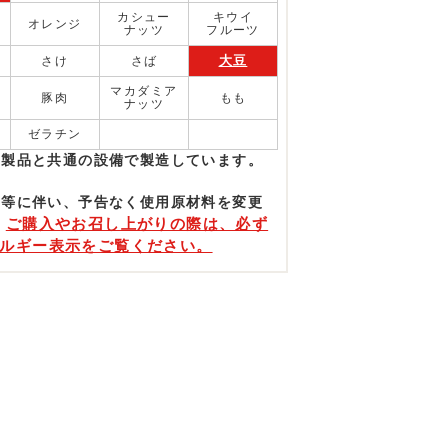
カシュー
キウイ
オレンジ
ナッツ
フルーツ
大豆
さけ
さば
マカダミア
豚肉
もも
ナッツ
ゼラチン
む製品と共通の設備で製造しています。
更等に伴い、予告なく使⽤原材料を変更
ご購入やお召し上がりの際は、必ず
。
ルギー表示をご覧ください。