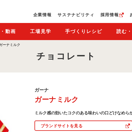
ページの本文へ
企業情報
サステナビリティ
採用情報
M・動画
工場見学
手づくりレシピ
読む
ガーナミルク
チョコレート
ガ
ガーナ
ー
ガーナミルク
ナ
商
品
ミルク感の効いたコクのある味わいの口どけなめら
一
覧
ブランドサイトを見る