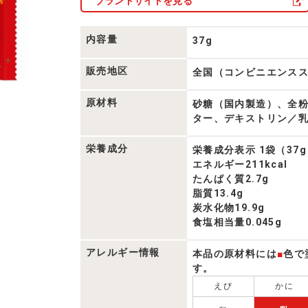
ブランドサイトを見る
内容量
37g
販売地区
全国（コンビニエンス
原材料
砂糖（国内製造）、全
ター、デキストリン／
栄養成分
栄養成分表示 1袋（37
エネルギー211kcal
たんぱく質2.7g
脂質13.4g
炭水化物19.9g
食塩相当量0.045g
アレルギー情報
本品の原材料には
■
色で
す。
えび
かに