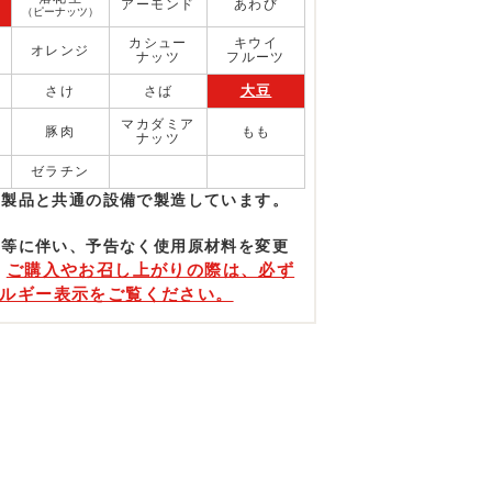
アーモンド
あわび
（ピーナッツ）
カシュー
キウイ
オレンジ
ナッツ
フルーツ
大豆
さけ
さば
マカダミア
豚肉
もも
ナッツ
ゼラチン
む製品と共通の設備で製造しています。
更等に伴い、予告なく使⽤原材料を変更
ご購入やお召し上がりの際は、必ず
。
ルギー表示をご覧ください。