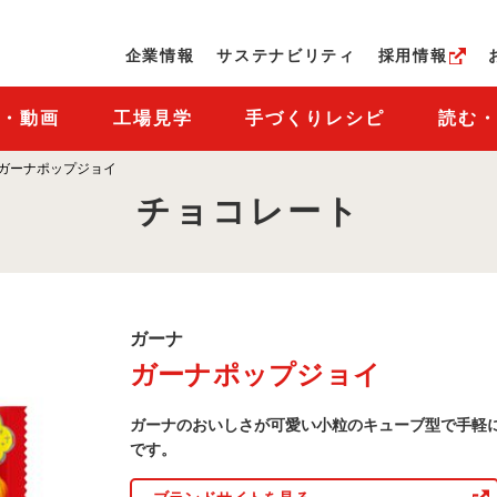
ページの本文へ
企業情報
サステナビリティ
採用情報
M・動画
工場見学
手づくりレシピ
読む
ガーナポップジョイ
チョコレート
ガ
ガーナ
ー
ガーナポップジョイ
ナ
商
品
ガーナのおいしさが可愛い小粒のキューブ型で手軽
一
覧
です。