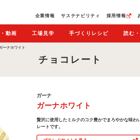
ページの本文へ
企業情報
サステナビリティ
採用情報
M・動画
工場見学
手づくりレシピ
読む
ガーナホワイト
チョコレート
ガ
ガーナ
ー
ガーナホワイト
ナ
商
品
贅沢に使用したミルクのコク豊かでまろやかな味わ
一
覧
レートです。