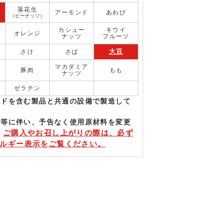
落花生
アーモンド
あわび
（ピーナッツ）
カシュー
キウイ
オレンジ
ナッツ
フルーツ
大豆
さけ
さば
マカダミア
豚肉
もも
ナッツ
ゼラチン
ンドを含む製品と共通の設備で製造して
）
更等に伴い、予告なく使⽤原材料を変更
ご購入やお召し上がりの際は、必ず
。
ルギー表示をご覧ください。