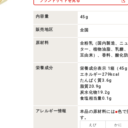
ブランドサイトを見る
内容量
45g
販売地区
全国
原材料
全粉乳（国内製造、ニ
ター、植物油脂、乳糖
豆由来）、香料、酸化防
栄養成分
栄養成分表示 1箱（45
エネルギー279kcal
たんぱく質3.6g
脂質20.9g
炭水化物19.2g
食塩相当量0.1g
アレルギー情報
本品の原材料には
■
色で
す。
えび
かに