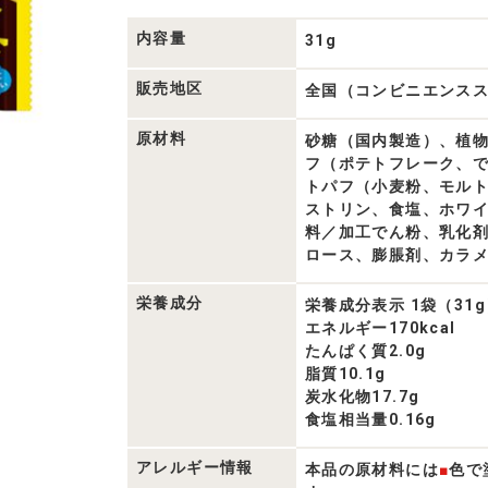
内容量
31g
販売地区
全国（コンビニエンス
原材料
砂糖（国内製造）、植
フ（ポテトフレーク、
トパフ（小麦粉、モル
ストリン、食塩、ホワ
料／加工でん粉、乳化
ロース、膨脹剤、カラ
栄養成分
栄養成分表示 1袋（31
エネルギー170kcal
たんぱく質2.0g
脂質10.1g
炭水化物17.7g
食塩相当量0.16g
アレルギー情報
本品の原材料には
■
色で