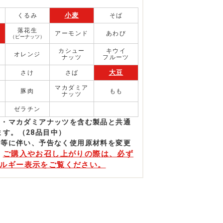
小麦
くるみ
そば
落花生
アーモンド
あわび
（ピーナッツ）
カシュー
キウイ
オレンジ
ナッツ
フルーツ
大豆
さけ
さば
マカダミア
豚肉
もも
ナッツ
ゼラチン
ド・マカダミアナッツを含む製品と共通
す。（28品目中）
更等に伴い、予告なく使⽤原材料を変更
ご購入やお召し上がりの際は、必ず
。
ルギー表示をご覧ください。