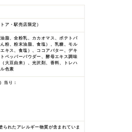
ストア・駅売店限定）
物油脂、全粉乳、カカオマス、ポテトパ
でん粉、粉末油脂、食塩）、乳糖、モル
トエキス、食塩）、ココアバター、デキ
イトペッパーパウダー、酵母エキス調味
剤（大豆由来）、光沢剤、香料、トレハ
メル色素
g）当り：
塗られたアレルギー物質が含まれていま