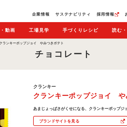
ページの本文へ
企業情報
サステナビリティ
採用情報
M・動画
工場見学
手づくりレシピ
読む
クランキーポップジョイ やみつきポテト
チョコレート
ク
クランキー
ラ
クランキーポップジョイ や
ン
キ
ー
あまじょっぱさがくせになる、クランキーポップジ
商
品
一
ブランドサイトを見る
覧