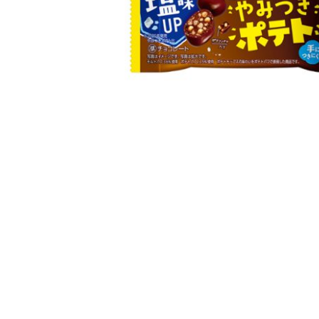
き
ポ
テ
ト