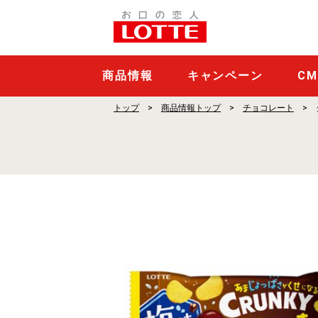
ク
ラ
ン
キ
商品情報
キャンペーン
C
ー
トップ
商品情報トップ
チョコレート
ポ
ッ
プ
ジ
ョ
イ
や
み
つ