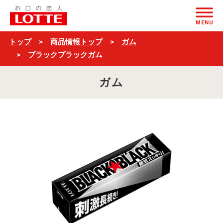
ブ
ページの本文へ
ラ
MENU
ッ
トップ
商品情報トップ
ガム
ク
ブラックブラックガム
ブ
ガム
ラ
ッ
ク
ガ
ム