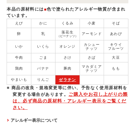
本品の原材料には
■
色で塗られたアレルギー物質が含まれ
ています。
えび
かに
くるみ
小麦
そば
落花生
卵
乳
アーモンド
あわび
（ピーナッツ）
カシュー
キウイ
いか
いくら
オレンジ
ナッツ
フルーツ
牛肉
ごま
さけ
さば
大豆
マカダミア
鶏肉
バナナ
豚肉
もも
ナッツ
ゼラチン
やまいも
りんご
商品の改良・規格変更等に伴い、予告なく使⽤原材料を
ご購入やお召し上がりの際
変更する場合があります。
は、必ず商品の原材料・アレルギー表示をご覧くだ
さい。
アレルギー表示について