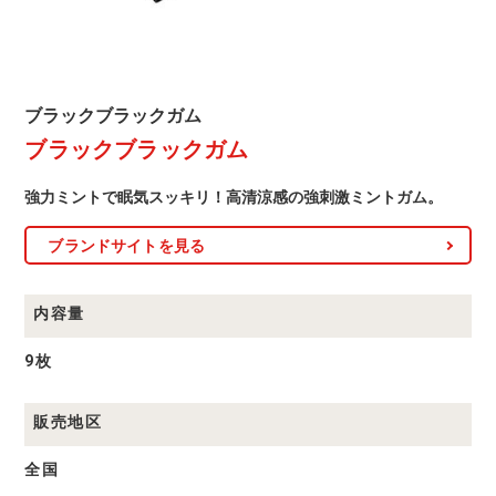
ブ
ブラックブラックガム
ラ
ブラックブラックガム
ッ
ク
ブ
強力ミントで眠気スッキリ！高清涼感の強刺激ミントガム。
ラ
ッ
ク
ブランドサイトを見る
ガ
ム
商
品
内容量
一
覧
9枚
販売地区
全国