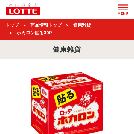
ホ
ページの本文へ
カ
MENU
ロ
トップ
商品情報トップ
健康雑貨
ン
ホカロン貼る30P
貼
健康雑貨
る
30P