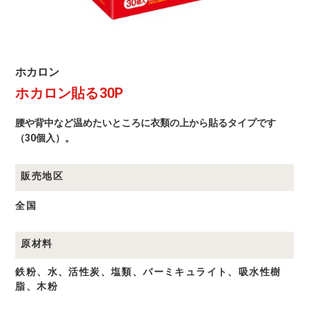
ホ
ホカロン
カ
ホカロン貼る30P
ロ
ン
商
腰や背中など温めたいところに衣類の上から貼るタイプです
品
一
（30個入）。
覧
販売地区
全国
原材料
鉄粉、水、活性炭、塩類、バーミキュライト、吸水性樹
脂、木粉