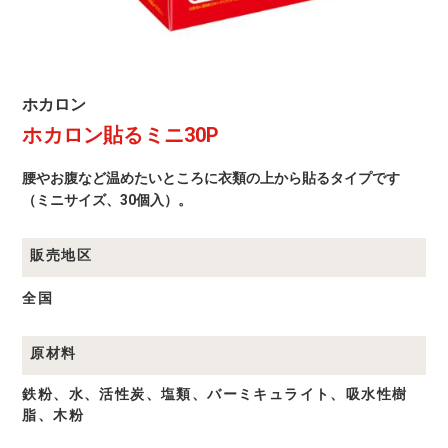
ホ
ホカロン
カ
ホカロン貼るミニ30P
ロ
ン
商
腰やお腹など温めたいところに衣類の上から貼るタイプです
品
一
（ミニサイズ、30個入）。
覧
販売地区
全国
原材料
鉄粉、水、活性炭、塩類、バーミキュライト、吸水性樹
脂、木粉