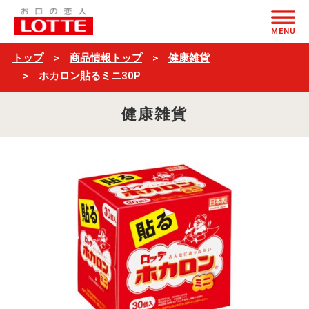
ホ
ページの本文へ
カ
MENU
ロ
トップ
商品情報トップ
健康雑貨
ン
ホカロン貼るミニ30P
貼
健康雑貨
る
ミ
ニ
30P