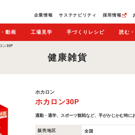
ページの本文へ
企業情報
サステナビリティ
採用情報
M・動画
工場見学
手づくりレシピ
読む
ロン30P
健康雑貨
ホ
ホカロン
カ
ホカロン30P
ロ
ン
商
通勤・通学、スポーツ観戦など、手がかじかむ時にお
品
一
覧
販売地区
全国