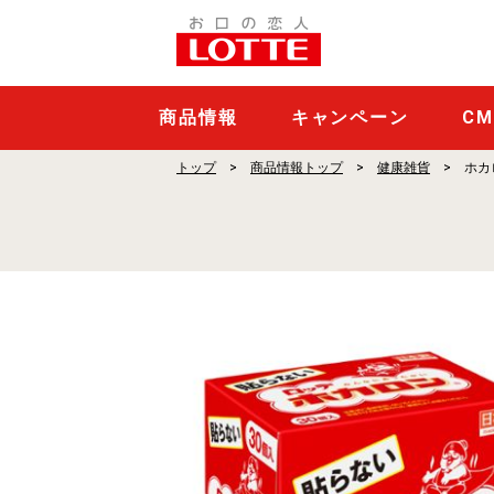
ホ
カ
ロ
ン
商品情報
キャンペーン
C
30P
トップ
商品情報トップ
健康雑貨
ホカ