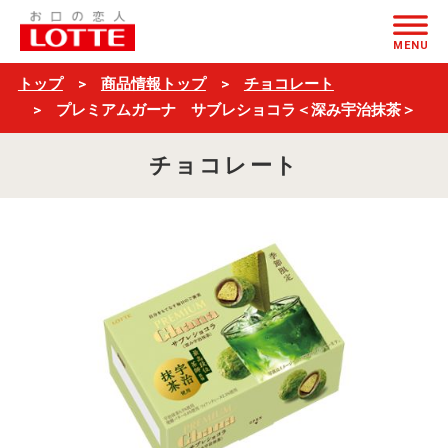
プ
ページの本文へ
レ
MENU
ミ
トップ
商品情報トップ
チョコレート
ア
プレミアムガーナ サブレショコラ＜深み宇治抹茶＞
ム
チョコレート
ガ
ー
ナ
サ
ブ
レ
シ
ョ
コ