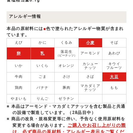
アレルギー情報
本品の原材料には
■
色で塗られたアレルギー物質が含まれ
ています。
小麦
えび
かに
くるみ
そば
落花生
卵
乳
アーモンド
あわび
（ピーナッツ）
カシュー
キウイ
いか
いくら
オレンジ
ナッツ
フルーツ
大豆
牛肉
ごま
さけ
さば
マカダミア
鶏肉
バナナ
豚肉
もも
ナッツ
やまいも
りんご
ゼラチン
本品はアーモンド・マカダミアナッツを含む製品と共通
の設備で製造しています。（28品目中）
商品の改良・規格変更等に伴い、予告なく使⽤原材料を
ご購入やお召し上がりの際
変更する場合があります。
は、必ず商品の原材料・アレルギー表示をご覧くだ