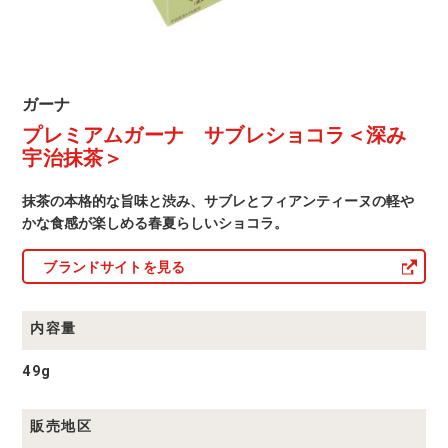
ラ
＜
深
み
ガ
ガーナ
ー
プレミアムガーナ サブレショコラ＜深み
宇
ナ
商
宇治抹茶＞
治
品
一
抹
覧
抹茶の本格的な旨味と渋み、サブレとフィアンティーヌの軽や
かな食感が楽しめる春夏らしいショコラ。
茶
＞
ブランドサイトを見る
内容量
49g
販売地区