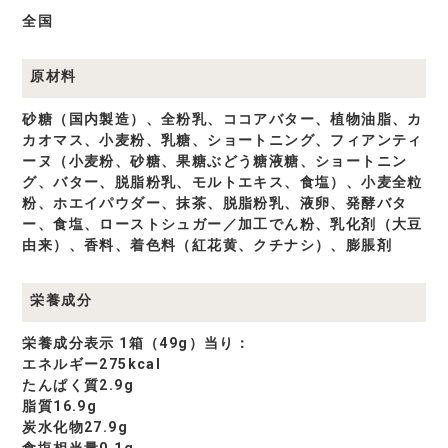
全国
原材料
砂糖（国内製造）、全粉乳、ココアバター、植物油脂、カ
カオマス、小麦粉、乳糖、ショートニング、フィアンティ
ーヌ（小麦粉、砂糖、果糖ぶどう糖液糖、ショートニン
グ、バター、脱脂粉乳、モルトエキス、食塩）、小麦全粒
粉、ホエイパウダー、抹茶、脱脂粉乳、液卵、発酵バタ
ー、食塩、ローストシュガー／加工でん粉、乳化剤（大豆
由来）、香料、着色料（紅花黄、クチナシ）、膨脹剤
栄養成分
栄養成分表示 1箱（49g）当り：
エネルギー275kcal
たんぱく質2.9g
脂質16.9g
炭水化物27.9g
食塩相当量0.1g