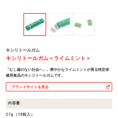
ト
＞
キ
キシリトールガム
シ
キシリトールガム＜ライムミント＞
リ
ト
ー
「むし歯のない社会へ」。爽やかなライムミントが香る特定保
ル
ガ
健用食品のキシリトールガムです。
ム
商
ブランドサイトを見る
品
一
覧
内容量
21g（14粒入）