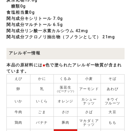
糖類0g
食塩相当量0g
関与成分キシリトール 7.0g
関与成分マルチトール 6.5g
関与成分リン酸一水素カルシウム 42mg
関与成分フクロノリ抽出物（フノランとして） 21mg
アレルギー情報
本品の原材料には
■
色で塗られたアレルギー物質が含まれ
ています。
えび
かに
くるみ
小麦
そば
落花生
卵
乳
アーモンド
あわび
（ピーナッツ）
カシュー
キウイ
いか
いくら
オレンジ
ナッツ
フルーツ
牛肉
ごま
さけ
さば
大豆
マカダミア
鶏肉
バナナ
豚肉
もも
ナッツ