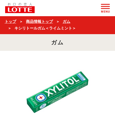
キ
ページの本文へ
シ
MENU
リ
トップ
商品情報トップ
ガム
ト
キシリトールガム＜ライムミント＞
ー
ガム
ル
ガ
ム
＜
ラ
イ
ム
ミ
ン